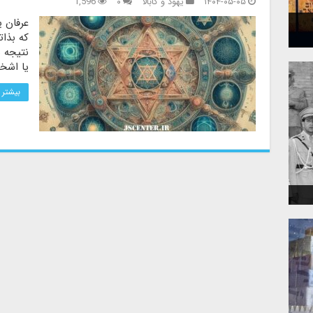
۱۴۰۴-۰۵-۰۵
یهود و کابالا
۰
1,596
عرفان ی
که بذا
نتیجه س
یا اشخا
بیشتر 