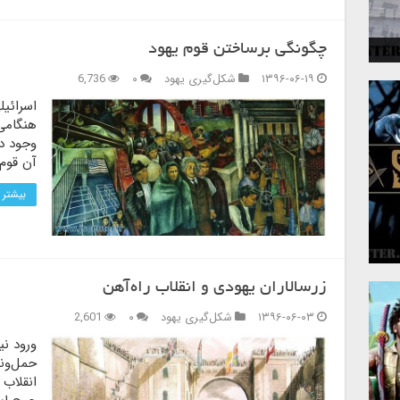
 و
چگونگی برساختن قوم یهود
۱۳۹۶-۰۶-۱۹
شکل‌گیری یهود
۰
6,736
اسرائیل
هنگامی 
وجود د
آن قوم
بیشتر 
زرسالاران یهودی و انقلاب راه‌آهن
۱۳۹۶-۰۶-۰۳
شکل‌گیری یهود
۰
2,601
ورود ن
حمل‌ون
انقلاب 