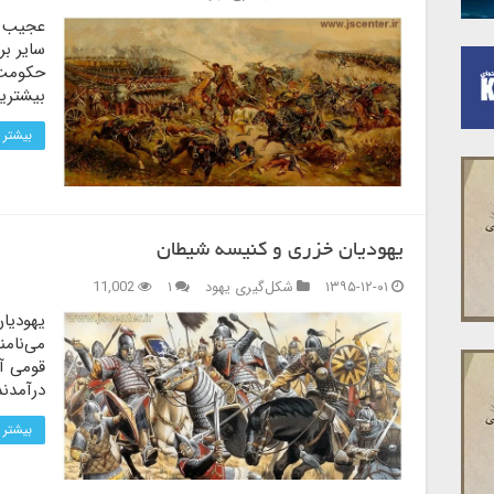
عجیب نی
سایر بر
حکومت 
بیشترین
بیشتر 
یهودیان خزری و کنیسه شیطان
۱۳۹۵-۱۲-۰۱
شکل‌گیری یهود
۱
11,002
یهودیان
می‌نامن
قومی آ
درآمدند
بیشتر 