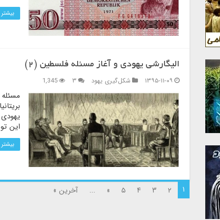
بیشتر 
الیگارشی یهودی و آغاز مسئله فلسطین (۲)
۱۳۹۵-۱۱-۰۹
شکل‌گیری یهود
۳
1,345
مسئله 
بریتانی
یهودی ا
این توس
بیشتر 
۱
۲
۳
۴
۵
»
...
آخرین »