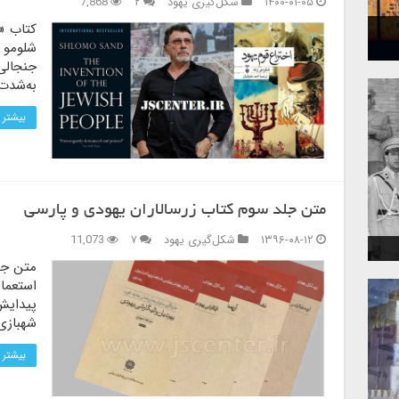
۱۴۰۰-۰۱-۰۵
شکل‌گیری یهود
۲
7,868
کتاب «ا
شلومو س
جنجالی
به‌شدت 
بیشتر 
متن جلد سوم کتاب زرسالاران یهودی و پارسی
۱۳۹۶-۰۸-۱۲
شکل‌گیری یهود
۷
11,073
متن جل
استعمار
پیدایش 
شهبازی
بیشتر 