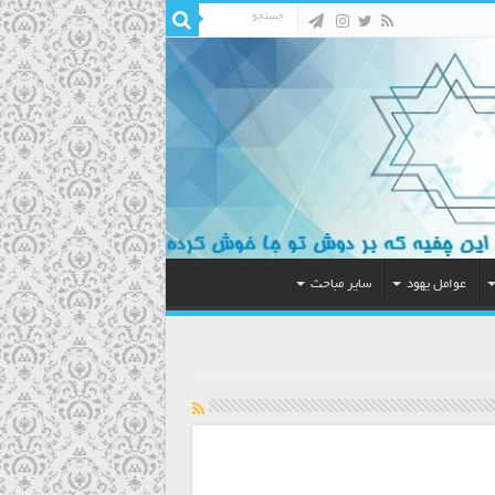
عوامل یهود
سایر مباحث