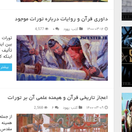
 و
داوری قرآن و روایات درباره تورات موجود
۱۴۰۰-۰۳-۱۶
کتب یهود
۰
4,577
تورات 
بین این
تألیف ک
اینکه ک
بیشتر 
اعجاز تاریخی قرآن و هیمنه علمی آن بر تورات
۱۴۰۰-۰۳-۰۹
کتب یهود
۶
2,568
از جمله
همینه 
مقدس ی