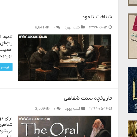
شناخت تلمود
۱۳۹۹-۰۶-۱۳
کتب یهود
۰
8,841
تلمود ا
ویژه‌ای
اهمیت 
یهودیت
بیشتر 
تاریخچه سنت شفاهی
۱۳۹۹-۰۵-۱۴
کتب یهود
۰
2,509
برای ی
شفاهی ک
می‌شود