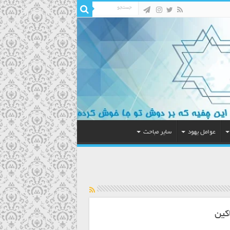
عوامل یهود
سایر مباحث
کین