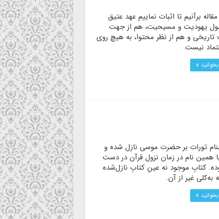
مقاله برآنیم تا اثبات نماییم عهد عتیق
بول یهودیت و مسیحیت، هم از جهت
 تاریخی و هم از نظر محتوا، به هیچ روی
تماد نیست.
بخوانید »
بنام تورات بر حضرت موسی نازل شده و
ا همین نام در زمان نزول قرآن در دست
ده. کتابِ موجود نه عینِ کتابِ نازل‌شده
 به‌کلی غیر از آن.
بخوانید »