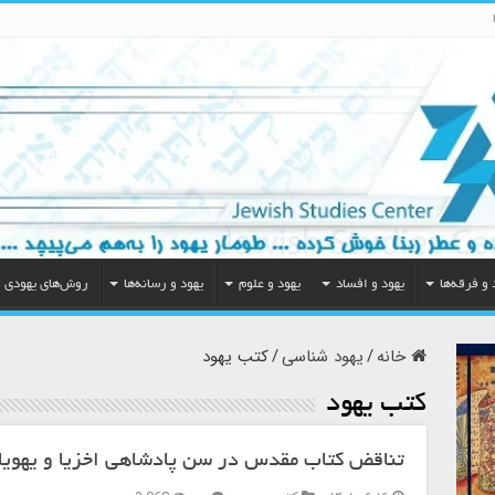
 و فرقه‌ها
یهود و افساد
یهود و علوم
یهود و رسانه‌ها
روش‌های یهودی
خانه
/
یهود شناسی
/
کتب یهود
کتب یهود
تناقض کتاب مقدس در سن پادشاهی اخزیا و یهویا