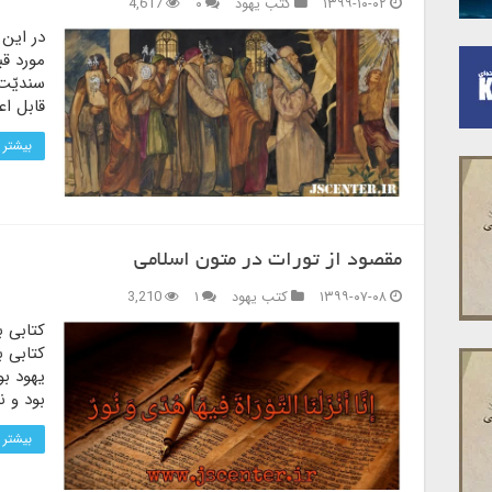
۱۳۹۹-۱۰-۰۲
کتب یهود
۰
4,617
در این 
مورد ق
سندیّت
قابل اع
بیشتر 
مقصود از تورات در متون اسلامی
۱۳۹۹-۰۷-۰۸
کتب یهود
۱
3,210
کتابی 
کتابی ب
یهود بو
بود و نه
بیشتر 