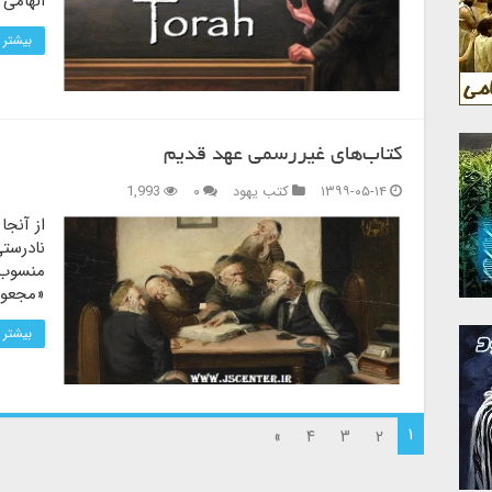
الهامی 
بیشتر 
کتاب‌های غیررسمی عهد قدیم
۱۳۹۹-۰۵-۱۴
کتب یهود
۰
1,993
از آنجا
نادرست
منسوب م
«مجعول‌
بیشتر 
۱
»
۴
۳
۲