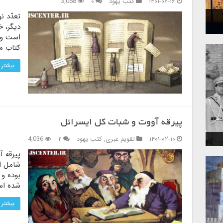
۱۴۰۱-۰۶-۱۶
کتب یهود
۰
3,068
تعدّد ن
دیگر، خ
است و 
کتاب م
بیشتر 
پیرقه آووت و شبات کل ایسرائل
۱۴۰۱-۰۲-۱۰
تقویم عبری
,
کتب یهود
۲
4,036
پیرقه آ
شامل ان
شده ا
بیشتر 