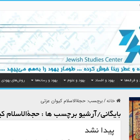
 و فرقه‌ها
یهود و افساد
یهود و علوم
یهود و رسانه‌ها
روش‌های یهودی
خانه
/
برچسب:
حجةالاسلام کیوان عزتی
بایگانی/آرشیو برچسب ها :
حجةالاسلام ک
پیدا نشد