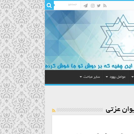
عوامل یهود
سایر مباحث
یوان عزتی