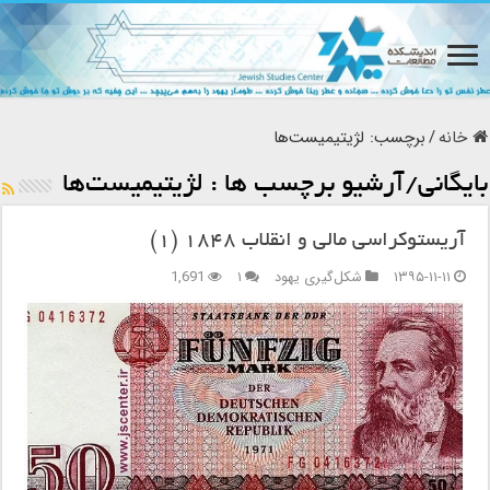
خانه
/
برچسب:
لژیتیمیست‌ها
بایگانی/آرشیو برچسب ها :
لژیتیمیست‌ها
آریستوکراسی مالی و انقلاب ۱۸۴۸ (۱)
۱۳۹۵-۱۱-۱۱
شکل‌گیری یهود
۱
1,691