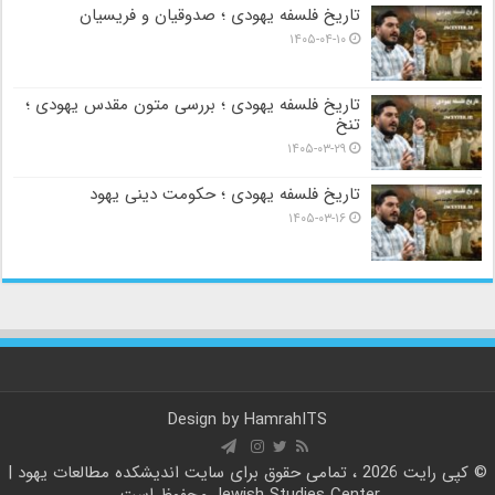
تاریخ فلسفه یهودی ؛ صدوقیان و فریسیان
۱۴۰۵-۰۴-۱۰
تاریخ فلسفه یهودی ؛ بررسی متون مقدس یهودی ؛
تنخ
۱۴۰۵-۰۳-۲۹
تاریخ فلسفه یهودی ؛ حکومت دینی یهود
۱۴۰۵-۰۳-۱۶
Design by
HamrahITS
© کپی رایت 2026 ، تمامی حقوق برای سایت
اندیشکده مطالعات یهود |
Jewish Studies Center
محفوظ است.