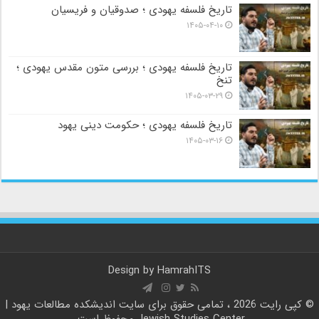
تاریخ فلسفه یهودی ؛ صدوقیان و فریسیان
۱۴۰۵-۰۴-۱۰
تاریخ فلسفه یهودی ؛ بررسی متون مقدس یهودی ؛
تنخ
۱۴۰۵-۰۳-۲۹
تاریخ فلسفه یهودی ؛ حکومت دینی یهود
۱۴۰۵-۰۳-۱۶
Design by
HamrahITS
© کپی رایت 2026 ، تمامی حقوق برای سایت
اندیشکده مطالعات یهود |
Jewish Studies Center
محفوظ است.