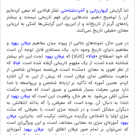
اما گرایش
کیهان‌زایی
و
آخرت‌شناختی
تفکر قبالایی که سعی کرده‌ایم
آن را توضیح دهیم، متدهایی برای فهم تاریخی نیستند و بیشتر
راه‌های گریز از تاریخ‌اند و از این‌رو، این گرایش‌ها کمکی به ارزیابی
معنای حقیقی تاریخ نمی‌کنند.
در عین حال، نمونه‌های جالبی از پیوند میان مفاهیم
عرفان یهود
و
مفاهیم دنیای تاریخ وجود دارد. یک مسئله‌ی قابل توجه آن است
که خود اصطلاح «
قبالا
» (کابالا) که
عرفان یهود
تحت این نام بیشتر
شناخته شده است، از یک مفهوم تاریخی گرفته شده است.
قبالا
که
از نظر لغوی به معنای «سنّت» است، فی‌نفسه نمونه‌ای شاخص از
ماهیت متناقض نمای عرفان است که پیش از این به آن اشاره
کردم. همین آموزه که تأکید بر ارتباط شخصی و بی‌واسطه با خدا
دارد نوعی معرفت بسیار شخصی و عمیق است که همان، حکمت
سنّتی تلقی می‌شود. به هر حال، واقعیت این است که
عرفان یهود
از
ابتدا به دنبال آن بوده است که معرفتی را که بذاته انتقالش به
دیگران مشکل است و در نتیجه سرّی است، با معرفتی که سنّت
سرّی اولیا یا اشخاص برگزیده می‌باشد، ترکیب کند. بنابراین،
عرفان
یهود
آموزه‌ای سرّی به معنایی مضاعف است، و این ویژگی‌ای است
که نمی‌توان بر تمام صور عرفان اطلاق کرد.
عرفان یهود
آموزه‌ای