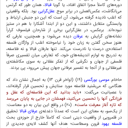
دوره‌های کاملاً مجزا اتفاق افتاد، یا گویا
قبالا
، همان طور که گرتس
می‌انگاشت، عکس‌العملی در برابر موج
عقل‌گرایی
بود. بلکه واقعیتی
که اغلب نادیده گرفته می‌شود، آن است که این دو جنبش ارتباط و
وابستگی متقابل داشتند، و این دو از ابتدا آشکارا با هم در ستیز
نبوده‌اند. برعکس، در عقل‌گراییِ برخی از شارحان فیلسوف کراراً
نشانه‌های گرایش به
عرفان
دیده می‌شود؛ و همچنین، عارفی که
هنوز سخن گفتن به زبان خود را نیاموخته اغلب از واژگان فلسفه
استفاده‌ی درست یا نادرست می‌کند. تنها عارفان قبالا و نه فلاسفه،
به تدریج به لوازم اندیشه‌های خود، که تعارض میان تفسیری صرفاً
فلسفی از جهان و نگرشی که از تفکر عقلانی به سوی مکاشفته‌ی
غیرعقلانی و از آنجا به تفسیر عرفانی جهان پیش می‌رود، پی بردند.
حاخام
موسی بورگسی
(۱۹) (اواخر قرن ۱۳) به اجمال نشان داد که
هنگامی که می‌شنید فلاسفه مورد ستایش و تحسین قرار گرفته‌اند،
با عصبانیت می‌گفت: «
باید بدانید که این فلاسفه‌ای که عقل و
فرزانگی آنها را تحسین می‌کنید، فهمشان در جایی به پایان می‌رسد
که تازه آغاز معرفت ماست
». (۲۰) در واقع این بیان به دو معناست:
از یک‌سو، به معنای این است که عمدتاً دغدغه‌ی
عرفای قبالا
تحقیق
در قلمرویی از واقعیت دینی است که کاملاً خارج از حوزه‌ی بحث
فلسفه یهود
قرون وسطاست؛ هدف آنها کشف لایه‌ی جدیدی از