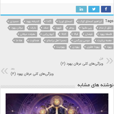
Tags
ابراهیم اسحاق کوک
اسحاق لوریا
اگادا
اندیشه یهود
حسیدی
خلق از عدم
ربی عقیوا
زوهر
شهود
صفد
عارف
عرفان یهود
فلسفه یهود
فیضان
قبالا
کابالا
کیهان‌زایی
معرفت عرفانی
معسه برشیت
موسی بورگسی
نحمیا اهل براسلاو
هخالوت
هلاخا
یهود
یهودا هلوی
یهودی
یهودیت
قبل
ویژگی‌های کلی عرفان یهود (۲)
بعد
ویژگی‌های کلی عرفان یهود (۴)
نوشته های مشابه