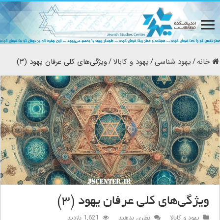
خانه
/
یهود شناسی
/
یهود و کابالا
/
ویژگی‌های کلی عرفان یهود (۳)
ویژگی‌های کلی عرفان یهود (۳)
یهود و کابالا
نظری بدهید
1,621 بازدید