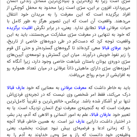
سرّی است زیرا به ژرف‌ترین و بنیادی‌ترین مسائل زندگی انسان
می‌پردازد، افزون بر این، سرّی است زیرا محدود به محفل کوچکی از
افراد برگزیده است که این معرفت را به مریدان خود انتقال
می‌دهند. واقعیت آن است که این تصویر هرگز به طور کامل با
حیات عرفانی
قبالا
تطابق ندارد. یعنی، در برابر نگرش
اقلیت برگزیده
که خود به تنهایی در معرفت سرّی مشارکت می‌جستند، باید به این
واقعیت توجه کرد که دست‌کم در طی دوره‌های خاصی از تاریخ،
خود
عرفای قبالا
سعی کرده‌اند تا گروه‌های گسترده‌تر و حتی کل قوم
را زیر نفوذ خویش درآورند. میان این گسترش و توسعه‌ی آیین‌های
سرّی دوره‌ی یونان باستان شباهت خاصی وجود دارد، زیرا آنگاه که
آموزه‌های سرّی دارای ماهیتی ذاتاً عرفانی در میان تعداد همواره رو
به افزایشی از مردم رواج می‌یافت.
باید به خاطر داشت که
معرفت عرفانی
به معنایی که خود
عارف قبالا
درک می‌کند، فقط امر شخصی وی نیست که در تجربه‌ی فردی‌اش
تنها بر او آشکار شده باشد. برعکس، خالص‌ترین و تقریباً کامل‌ترین
معرفت است که به گنجینه‌ی معرفت نوع انسان نزدیک است. یا به
تعبیر خود
عارفان قبالا
، علم به امور انسانی و الاهی که آدم، پدر بشر،
در اختیار داشت، دارایی
عارف
نیز است. به همین خاطر، قبالا آنچه
را که زمانی ادعا و فرضیه‌ای بیش نبود عینیّت بخشید، یعنی
وظیفه‌ی خود دانست که راز و سرّ وحی خداوند به آدم را به