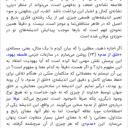
فلاسفه نشانه‌ی ضعف و بدفهمی است، می‌تواند از منظر دینی،
نشانه‌ی کمال و اعتبار این برداشت باشد. اغلب، این بدفهمی و سوء
تعبیر اندیشه‌های فلسفی چیزی غیر از یک رشته‌ی فکری بدیع و
اصیل که در ظاهر متناقض‌نما و موجز است، نیست. و دقیقاً همین
نحوه‌ی فهم است که بارها موجب پیدایش اندیشه‌های نو در
حوزه‌ی عرفان شده است.
اگر اجازه دهید، مطلبی را که بیان کردم با یک مثال، یعنی مسئله‌ی
«
خلق از عدم
» (۲۳) روشن می‌سازم. در منازعات جزمی
فلسفه یهود
،
این پرسش نقش مهمی ایفا کرده است که آیا یهودیت اعتقاد به
این مفهوم دارد؟ و اگر هست، دقیقاً به کدام معنا و مفهوم است؟ در
پی آن نیستم به معضلاتی که متکلمان سنّتی در هنگام تلاش برای
حفظ معنای کامل و دقیق این اندیشه‌ی «خلق از عدم»، با آن روبه
رو بودند، درگیر نمایم. این اندیشه در ساده‌ترین معنایش، بر خلق
جهان توسط خداوند از چیزی که نه خود خداست و نه هیچ نوع
وجود دیگری، بلکه صرفاً ناموجود است، تصریح می‌کند.
عرفا
نیز
درباره‌ی «خلق از عدم» سخن می‌گویند. در واقع، این اندیشه یکی از
اصطلاحات مورد علاقه آنهاست. اما به نظر آنها، معنای رایج و
متداول، معنایی را که با معنای اصلی بسیار متفاوت است پنهان
می‌سازد. این «
عدم
»ی که هر چیزی از آن سرچشمه گرفته، به