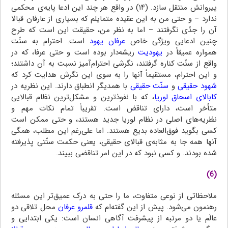
پیروانش منتقل سازد. (۱۴) در واقع هر چند این ادعا پایه‌ی محکمی
ندارد – و حتی من به این عقیده متمایلم که بسیاری از عارفان قبالا
آن را جدّی نگرفتند – اما به نظر من، حقیقت این است که طرح
چنین ادعایی ویژگی خاص
عرفان یهود
است. احترام به سنّت
همواره عمیقاً در
یهودیت
ریشه‌دار بوده است و حتی عرفا، که در
واقع از سنّت کناره گرفتند، نگرشی احترام‌آمیز نسبت به آن داشتند؛
و این احترام، مستقیماً آنها را به سوی این نگرش هدایت کرد که
شهود حقیقی
و
سنّت حقیقی
با همدیگر انطباق دارند. این نظریه در
کابالای اسحاق لوریا
، که با نفوذترین و مشکل‌ترین نظام قبالایی
متأخر است، دارای تناقض است. تقریباً تمام نکات مهم و
نظریه‌های اصلی در نظام لوریا جدید هستند، و حتی ممکن است
کسی بگوید فوق‌العاده بدیع هستند. اما علی‌رغم این مطلب، همگی
آنها همه جا به مثابه‌ی قبالای حقیقی، یعنی حکمت سنّتی پذیرفته
شده بودند. و کسی نبود که در این امر تناقضی ببیند.
(6)
ملاحظاتی از نوعی متفاوت، ما را حتی به درک عمیق‌تر این مسئله
رهنمون می‌شود. پیش از این گفته‌ام که
قلمرو عرفان
محل تلاقی دو
عالَم یا دو مرتبه از پیشرفت آگاهی انسان است: یکی ابتدایی و