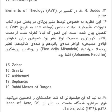
12. diastole-systol
۱۳. E. R. Dodds, در تفسیر بر Elements of Theology (۱۹۳۳),
p.۲۱۳.
۱۴. این نظریه به خصوص توسط مئیر بن‌گای در بخش سوم کتاب
«عَووُدَت هَقُودِش»: عبادت مقدس (نوشته شده به تاریخ ۱۵۳۱) به
تفصیل بیان شده است. این تصور که قبالا مُعَرِف سنت از دست
رفته‌ی کهن‌ترین وضعیت نوع بشر بود همچنین برای «عارفان
قبالای مسیحی» اواخر سده‌ی پانزدهم و سده‌ی شانزدهم، نظیر
پیکودلا میراندولا (Pico della Mirandola) و یوهانس رویشکین
(Johannes Reuchlin) آشنا بود.
15. Zohar
16. Graetz
17. Ashkenazi
18. Sephardic
19. Rabbi Moses of Burgos
۲۰. بدانید که آن فیلسوفانی که شما حکمتشان را تحسین می‌کنید،
فرق سرشان، قدمگاه ماست. به نقل از: Isaac of Acre, Cf.
Tarbiz, vol.۵ (۱۹۳۴), p.۳۱۸.