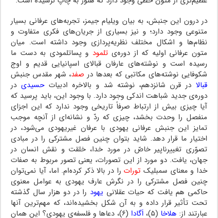
عظیم‌تری از متون خطی وجود دارد که هنوز به چاپ نرسیده است.
در درون این جنبش، به بیان ویلیام جیمز، تجربه‌های عرفانی بسیار
متنوعی وجود دارد؛ و نیز بسیاری از جریان‌های فکری متفاوت و
نظام‌ها و اشکال مختلف نظریه‌پردازی وجود داشته است. میان
متون عرفانی اولیه که از دوره‌ی
تلمود
و پساتلمودی به دست ما
رسیده است و نوشته‌های عارفان قبالای اسپانیایی قدیم و اوج
شکوفایی نوشته‌های مکاتبی که بعدها در
صفد
، شهر مقدس جنبش
قبالا
در قرن شانزدهم، نوشته شد و بالاخره ادبیات
حسیدی
در
دوره‌ی جدید شباهت اندکی وجود دارد. با وجود این، باید پرسید که
آیا چیزی بیش از ارتباط صرفاً تاریخی وجود ندارد که این اجزای
منفصل را وحدت بخشد، چیزی که ردّ و نشانه‌ای از آنچه موجب
تمایز این جنبش عرفانی یهودی با عرفان غیریهودی می‌شود، در
اختیار ما قرار دهد. شاید بتوان چنین فصل مشترکی را در مبادی
تصوّری تغییرناپیر خاصّ در مورد خدا، خلقت و نقش انسان در
جهان، یافت. دو مورد از این تصورات، یعنی تصور مربوط به صفات
خدا و معنای سمبلیک
تورات
را در بالا ذکر کرده‌ام. اما، آیا نمی‌توان
چنین فصل مشترکی را در نگرش عارف یهودی به عوامل معنوی
حاکمی هم یافت که حیات عقلانی
یهود
را در دو هزار سال گذشته
تحت تأثیر قرار داده و به آن شکل بخشیده‌اند، که مهم‌ترین آنها
عبارتند از:
هلاخا
(۵)،
اَگادا
(۶)، دعاها و فلسفه‌ی یهودی؟ این همان