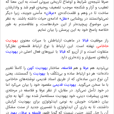
صرفاً نتیجه‌ی شرایط و اوضاع تاریخی بیرونی است، به این معنا که
تعقیب و آزار و شکنجه موجب تضعیف روحیه‌ی قوم شد و وادارشان
ساخت تا در وَهم و ظلمت‌کده‌ی «
عرفان
» مأمنی جویند، زیرا دیگر
نمی‌توانستند در روشنایی «
عقل
» ادامه‌ی حیات داشته باشند. به نظر
من موضوع پیچیده‌تر از این حرف‌هاست، و علاقه‌مندم به طور
خلاصه پاسخ خود به این پرسش را بیان نمایم.
راز موفقیت
قبالا
در ماهیت ارتباطش با میرات معنوی
یهودیت
حاخامی
نهفته است. این ارتباط با نوع ارتباط فلسفه‌ی عقل‌گرا
متفاوت است، و از آن‌رو که
قبالا
با نیروهای فعال اصلی در
یهودیت
رابطه‌ی عمیق‌تر و زنده‌تری دارد.
بی‌تردید هم
عرفا
و هم
فلاسفه
، ساختار
یهودیت کهن
را کاملاً تغییر
داده‌اند؛ هر دو ارتباط ساده و بی‌تکلّف با
یهودیت
را گسستند، یعنی
آن نوع دین ساده‌ای که از طریق اسناد قدیمی نوشته‌های حاخامی
با ما سخن می‌گوید.
یهودیت قدیمی
مقصود خود را بیان می‌کرد اما
در خود تأمل نمی‌کرد. در مقابل، از نظر عرفا و فلاسفه در مرحله‌ی
بعدی پیشرفت دینی، خود یهودیت مسئله‌ساز شده بود. آنها به جای
بیان ذهنیات خویش به نوعی ایدئولوژی برای یهودیت گرایش
داشتند، تا به یاری آن ایدئولوژی با تفسیری جدید از سنت مشکل
آن را حل کنند. چنین نیست که گویا ظهور
فلسفه و عرفان یهود
در