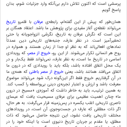
پرسشی است که اکنون تلاش دارم بی‌آنکه وارد جزئیات شوم، بدان
پاسخ گویم.
همان‌طور که پیش از این گفته‌ام، رابطه‌ی
عرفان
با قلمرو
تاریخ
می‌تواند نقطه‌ی آغاز مفیدی برای پژوهش ما باشد. اعتقاد همگان بر
این است که نگرش عرفان به تاریخ، نگرشی انزواجویانه یا حتی
تحقیرآمیز است. در نظر عارف، جنبه‌های تاریخی دین عمدتاً
نمادهای افعالی‌اند که به نظر او جدا از زمان هستند و همواره در
روح هر انسانی تکرار می‌شوند. از این رو،
خروج از مصر
، که رویدادی
اساسی در تاریخ ما است، به نظر عارف، نمی‌تواند فقط یک‌بار و در
یک محل اتفاق افتاده باشد، بلکه باید با رویدادی که در درون ما
اتفاق می‌افتد همانند باشد، یعنی
خروج از مصر باطنی
که همه‌ی ما
در آن گرفتاریم. خروج فقط اگر این‌گونه درک شود می‌تواند موضوع
معرفت باشد و ارزش و اعتبار تجربه‌ی دینی بی‌واسطه را کسب کند.
به همین ترتیب، باید به خاطر داشت که آموزه‌ی «مسیح در درون
ما» چنان اهمیت عظیمی برای عرفای مسیحیت یافت که عیسای
ناصری تاریخی اغلب یکسره در پس‌زمینه قرار می‌گرفت. به هر حال،
اگر ذات مطلقی که عارف در جست‌وجوی آن است، در رویدادهای
مختلف تاریخی یافت نشود، این نتیجه حاصل می‌شود که ذات
مطلق، یا مقدم بر جریان تاریخ دنیوی است یا اینکه خود را در