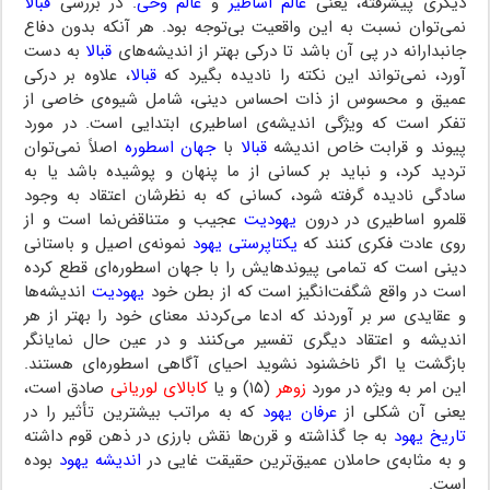
دیگری پیشرفته، یعنی
عالم اساطیر
و
عالم وحی
. در بررسی
قبالا
نمی‌توان نسبت به این واقعیت بی‌توجه بود. هر آنکه بدون دفاع
جانبدارانه در پی آن باشد تا درکی بهتر از اندیشه‌های
قبالا
به دست
آورد، نمی‌تواند این نکته را نادیده بگیرد که
قبالا
، علاوه بر درکی
عمیق و محسوس از ذات احساس دینی، شامل شیوه‌ی خاصی از
تفکر است که ویژگی اندیشه‌ی اساطیری ابتدایی است. در مورد
پیوند و قرابت خاص اندیشه
قبالا
با
جهان اسطوره
اصلاً نمی‌توان
تردید کرد، و نباید بر کسانی از ما پنهان و پوشیده باشد یا به
سادگی نادیده گرفته شود، کسانی که به نظرشان اعتقاد به وجود
قلمرو اساطیری در درون
یهودیت
عجیب و متناقض‌نما است و از
روی عادت فکری کنند که
یکتاپرستی یهود
نمونه‌ی اصیل و باستانی
دینی است که تمامی پیوندهایش را با جهان اسطوره‌ای قطع کرده
است در واقع شگفت‌انگیز است که از بطن خود
یهودیت
اندیشه‌ها
و عقایدی سر بر آوردند که ادعا می‌کردند معنای خود را بهتر از هر
اندیشه و اعتقاد دیگری تفسیر می‌کنند و در عین حال نمایانگر
بازگشت یا اگر ناخشنود نشوید احیای آگاهی اسطوره‌ای هستند.
این امر به ویژه در مورد
زوهر
(۱۵) و یا
کابالای لوریانی
صادق است،
یعنی آن شکلی از
عرفان یهود
که به مراتب بیشترین تأثیر را در
تاریخ یهود
به جا گذاشته و قرن‌ها نقش بارزی در ذهن قوم داشته
و به مثابه‌ی حاملان عمیق‌ترین حقیقت غایی در
اندیشه یهود
بوده
است.