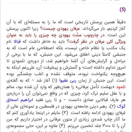
(5)
/ عرفان یهود
دقیقاً همین پرسش تاریخی است که ما را به مسئله‌ای که با آن
آغاز کردیم، باز می‌گرداند:
عرفان یهودی چیست؟
زیرا اکنون پرسش
این است:
در چارچوب سنّت یهودی چه چیزی را باید به عنوان
ویژگی کلی عرفان در نظر گرفت؟
باید به خاطر داشت که
قبالا
نام
یک مکتب یا نظام خاص نیست، بلکه اصطلاحی عام است که به
جنبشی کاملاً دینی اطلاق می‌شود. این جنبش، که ما با برخی از
مراحل و گرایش‌های آن آشنا خواهیم شد، از دوره‌ی تلمودی تا
امروز تداوم داشته است؛ و گسترش و پیشرفت آن، علی‌رغم اینکه به
هیچ‌وجه یکنواخت نبوده، متوقف نشده و اغلب چشمگیر بوده
است. این جنبش از زمان
ربی عقیوا
(۱) آغاز شد – که به گفته‌ی
تلمود
«بهشت تأمل عرفانی» را همان‌طور که وارد آن شده بود، سالم
و با عقل سلیم ترک کرد، ‌چیزی که در واقع نمی‌توان آن را درباره‌ی
هر عارف قبالایی صادق دانست – و تا ربی فقید
ابراهیم اسحاق
کوک
(۲)، رهبر دینی جامعه‌ی یهودی در فلسطین و نمونه‌ای عالی از
عُرفای یهودی ادامه یافته است. (۳) مایلم در اینجا یادآوری کنم که
ما آثار چاپ شده‌ی زیادی از متون عرفانی در اختیار داریم که من
آن را تا ۳۰۰۰ جلد تخمین می‌زنم. (۴) علاوه بر این، حتی مجموعه‌ی