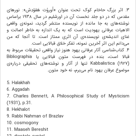
۳. اثر بزرگ حاخام کوک تحت عنوان «اُوروُت هَقوُدِش»: نورهای
مقدس که در دو جلد نخست آن در اورشلیم در سال ۱۹۳۸ براساس
نوشته‌های به جا مانده از نویسنده منتشر گردید، نمونه‌ی واقعی
الاهیات عرفانی یهودیت است که به یک اندازه به خاطر اصالت و
غنای اندیشه‌ی نویسنده‌ی آن اثری ممتاز است. تا آنجا که من
می‌دانم این اثر آخرین نمونه، تفکر خلاق قبالایی است.
۴. کتاب‌شناسی آثار عرفانی یهود هنوز نیاز واقعی تحقیقات مربوط به
قبالا است، بنده در فهرست متون قبالایی یا Bibliographia
Kabbalistica (۱۹۲۷) تنها از آثار و نوشته‌های تحقیقی درباره‌ی
موضوع عرفان یهود نام می‌برم، نه خود متون.
5. Halakhah
6. Aggadah
7. Charles Bennett, A Philosophical Study of Mysticism
(1931), p.31.
8. Hekhalot
9. Rabbi Nahman of Brazlav
10. cosmogony
11. Maaseh Bereshit