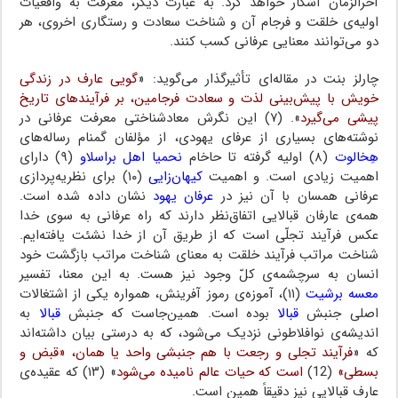
آخرالزمان آشکار خواهد کرد. به عبارت دیگر، معرفت به واقعیات
اولیه‌ی خلقت و فرجام آن و شناخت سعادت و رستگاری اخروی، هر
دو می‌توانند معنایی عرفانی کسب کنند.
چارلز بنت در مقاله‌ای تأثیرگذار می‌گوید: «
گویی عارف در زندگی
خویش با پیش‌بینی لذت و سعادت فرجامین، بر فرآیندهای تاریخ
پیشی می‌گیرد
». (۷) این نگرش معادشناختی معرفت عرفانی در
نوشته‌های بسیاری از عرفای یهودی، از مؤلفان گمنام رساله‌های
هِخالوت
(۸) اولیه گرفته تا حاخام
نحمیا اهل براسلاو
(۹) دارای
اهمیت زیادی است. و اهمیت
کیهان‌زایی
(۱۰) برای نظریه‌پردازی
عرفانی همسان با آن نیز در
عرفان یهود
نشان داده شده است.
همه‌ی عارفان قبالایی اتفاق‌نظر دارند که راه عرفانی به سوی خدا
عکس فرآیند تجلّی است که از طریق آن از خدا نشئت یافته‌ایم.
شناخت مراتب فرآیند خلقت به معنای شناخت مراتب بازگشت خود
انسان به سرچشمه‌ی کلّ وجود نیز هست. به این معنا، تفسیر
معسه برشیت
(۱۱)، آموزه‌ی رموز آفرینش، همواره یکی از اشتغالات
اصلی جنبش
قبالا
بوده است. همین‌جاست که جنبش
قبالا
به
اندیشه‌ی نوافلاطونی نزدیک می‌شود، که به درستی بیان داشته‌اند
که «
فرآیند تجلی و رجعت با هم جنبشی واحد یا همان، «قبض و
بسطی»
(12)
است که حیات عالم نامیده می‌شود
» (۱۳) که عقیده‌ی
عارف قبالایی نیز دقیقاً همین است.