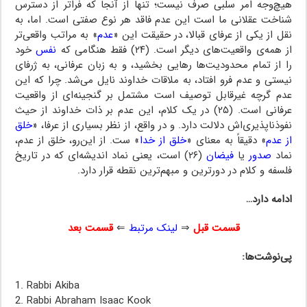
هیچ‌وجه امر سلبی صرف نیست؛ تنها از آنجا که فراتر از دسترس
شناخت عقلانی ما است این عدم فاقد هر نوع صفتی است. اما، به
نقل از یکی از عرفای قبالا، در حقیقت این «
عدم
» به مراتب واقعی‌تر
از همه‌ی واقعیت‌های دیگر است. (۲۴) فقط هنگامی که
نفس
خود
را از تمام محدودیت‌ها رهایی بخشید، و به زبان عرفانی، به ژرفای
نیستی و عدم فرو افتاد، به ملاقات خداوند نایل می‌شد. چرا که این
عدم گرچه غیرقابل توصیف است مشتمل بر گنجینه‌ای از واقعیت
عرفانی است. (۲۵) در یک کلام، این عدم بر ذات خداوند از حیث
نفوذناپذیری‌اش دلالت دارد. و در واقع، از نظر بسیاری از عرفا، «
خلق
از عدم
» دقیقاً به معنای «
خلق از خدا
» ست. از این‌رو، خلق از عدم،
نماد
صدور
یا
فیضان
(۲۶) است، یعنی نماد اندیشه‌ای که در تاریخ
فلسفه و کلام در دورترین و مبهم‌ترین نقطه قرار دارد.
ادامه دارد…
قسمت قبل
⇒
لینک مرتبط
⇐
قسمت بعد
پی‌نوشت‌ها:
1. Rabbi Akiba
2. Rabbi Abraham Isaac Kook