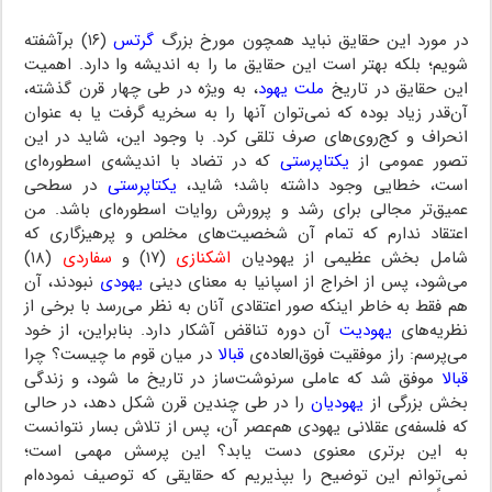
در مورد این حقایق نباید همچون مورخ بزرگ
گرتس
(۱۶) برآشفته
شویم؛ بلکه بهتر است این حقایق ما را به اندیشه وا دارد. اهمیت
این حقایق در تاریخ
ملت یهود
، به ویژه در طی چهار قرن گذشته،
آن‌قدر زیاد بوده که نمی‌توان آنها را به سخریه گرفت یا به عنوان
انحراف و کج‌روی‌های صرف تلقی کرد. با وجود این، شاید در این
تصور عمومی از
یکتاپرستی
که در تضاد با اندیشه‌ی اسطوره‌ای
است، خطایی وجود داشته باشد؛ شاید،
یکتاپرستی
در سطحی
عمیق‌تر مجالی برای رشد و پرورش روایات اسطوره‌ای باشد. من
اعتقاد ندارم که تمام آن شخصیت‌های مخلص و پرهیزگاری که
شامل بخش عظیمی از یهودیان
اشکنازی
(۱۷) و
سفاردی
(۱۸)
می‌شود، پس از اخراج از اسپانیا به معنای دینی
یهودی
نبودند، آن
هم فقط به خاطر اینکه صور اعتقادی آنان به نظر می‌رسد با برخی از
نظریه‌های
یهودیت
آن دوره تناقض آشکار دارد. بنابراین، از خود
می‌پرسم: راز موفقیت فوق‌العاده‌ی
قبالا
در میان قوم ما چیست؟ چرا
قبالا
موفق شد که عاملی سرنوشت‌ساز در تاریخ ما شود، و زندگی
بخش بزرگی از
یهودیان
را در طی چندین قرن شکل دهد، در حالی
که فلسفه‌ی عقلانی یهودی هم‌عصر آن، پس از تلاش بسار نتوانست
به این برتری معنوی دست یابد؟ این پرسش مهمی است؛
نمی‌توانم این توضیح را بپذیریم که حقایقی که توصیف نموده‌ام