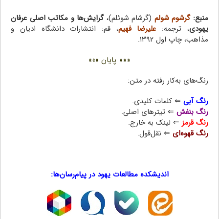
منبع:
گرشوم شولم
(گرشام شوئلم)،
گرایش‌ها و مکاتب اصلی عرفان
یهودی
، ترجمه:
علیرضا فهیم
، قم: انتشارات دانشگاه ادیان و
مذاهب، چاپ اول ۱۳۹۲.
««« پایان »»»
رنگ‌های به‌کار رفته در متن:
رنگ آبی
⇐ کلمات کلیدی.
رنگ بنفش
⇐ تیترهای اصلی.
رنگ قرمز
⇐ لینک به خارج.
رنگ قهوه‌ای
⇐ نقل‌قول.
عرفان یهود ، عرفان یهود ، عرفان یهود
اندیشکده مطالعات یهود در پیام‌رسان‌ها:
…
…
…