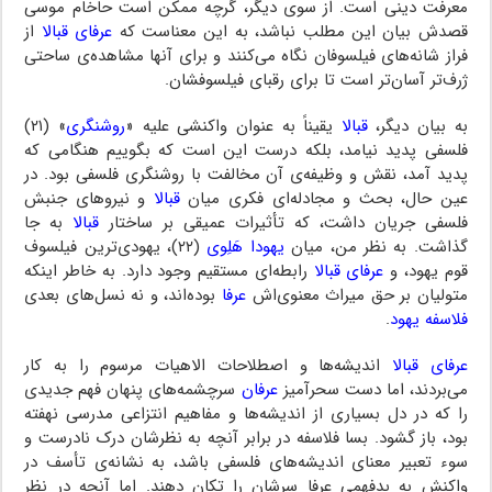
معرفت دینی است. از سوی دیگر، گرچه ممکن است حاخام موسی
قصدش بیان این مطلب نباشد، به این معناست که
عرفای قبالا
از
فراز شانه‌های فیلسوفان نگاه می‌کنند و برای آنها مشاهده‌ی ساحتی
ژرف‌تر آسان‌تر است تا برای رقبای فیلسوفشان.
به بیان دیگر،
قبالا
یقیناً به عنوان واکنشی علیه «
روشنگری
» (۲۱)
فلسفی پدید نیامد، بلکه درست این است که بگوییم هنگامی که
پدید آمد، نقش و وظیفه‌ی آن مخالفت با روشنگری فلسفی بود. در
عین حال، بحث و مجادله‌ای فکری میان
قبالا
و نیروهای جنبش
فلسفی جریان داشت، که تأثیرات عمیقی بر ساختار
قبالا
به جا
گذاشت. به نظر من، میان
یهودا هَلِوی
(۲۲)، یهودی‌ترین فیلسوف
قوم یهود، و
عرفای قبالا
رابطه‌ای مستقیم وجود دارد. به خاطر اینکه
متولیان بر حق میراث معنوی‌اش
عرفا
بوده‌اند، و نه نسل‌های بعدی
فلاسفه یهود
.
عرفای قبالا
اندیشه‌ها و اصطلاحات الاهیات مرسوم را به کار
می‌بردند، اما دست سحرآمیز
عرفان
سرچشمه‌های پنهان فهم جدیدی
را که در دل بسیاری از اندیشه‌ها و مفاهیم انتزاعی مدرسی نهفته
بود، باز گشود. بسا فلاسفه در برابر آنچه به نظرشان درک نادرست و
سوء تعبیر معنای اندیشه‌های فلسفی باشد، به نشانه‌ی تأسف در
واکنش به بدفهمی عرفا سرشان را تکان دهند. اما آنچه در نظر