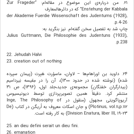
۲۱. من درباره‌ی این موضوع در مقاله‌ام: “Zur Frageder
Enstehung der Kabbala” که در دائرهالمعارف
der Akademie Fuerdie Wissenschaft des Judentums (1928),
p.4-26.
چاپ شد به تفصیل سخن گفته‌ام. نیز بنگرید به:
Julius Guttmann, Die Philosophie des Judentuns (1933),
p.238.
22. Jehudah Halvi
23. creation out of nothing
۲۴. داوید بن اوراهام‌ها – لاوان، ماسوُرت هَبِرت (پیمان سپرده
شده) (نوشته شده در حدود ۱۳۰۰)، آن را در مِقیسه نِیردامیم
(بیدارگران خفتگان) مجموعه‌ی جدید،‌جلد اول، (۱۳۹۶)، ص ۳۱
منتشر کرد. دقیقاً همین تصویرپردازی توسط دیونیسیوس
آریوپاگویتی مجهول (منقول در Inge, The Philosophy of
Plotinus, vol.۱۱,p.۱۱۲) و جان اسکات معروف به اُریگن در کتاب (De
Division Enatura, liber III, ۱۹-۲۳) به کار رفته است.
25. an dieu defini serait un dieu fini.
26. emanation