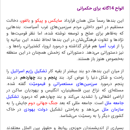
الواح 14گانه برای حکمرانی
این بندها رسماً مثل همان قرارداد
سایکس و پیکو
و
بالفور
، دخالت
مستقیم در امور داخلی مردم سرزمین‌های غرب آسیاست. بندهایی
که به‌ظاهر برای صلح و توسعه نوشته شده، اما نظر قومیت‌ها و
نژادها و تفاوت فرهنگی‌شان در این بندها لحاظ نشده. این بیانیه پا
را از
غرب آسیا
هم فراتر گذاشته و درمورد اروپا، کشتیرانی، راه‌ها و…
نیز دستوراتی می‌دهد. دستوراتی که زخمش همچنان در این منطقه
به‌خصوص هنوز باز هستند.
از میان این بندها، دو بند بیشتر از بقیه کار
تشکیل رژیم اسرائیل
را
راحت و شکل دنیا را عوض کرد. بند
پنجم
و بند
چهاردهم
. در بند
پنجم درمورد
سرزمین‌های مستعمراتی
و
قیمومیّت
گفته شده.
مسئله‌ای که نزاع بین فلسطینیان، انگلیس و یهودیان ساکن در
اراضی اشغالی را تشدید می‌کند و بند چهاردهم که درمورد
تشکیل
جامعه ملل
است. جامعه مللی که بعد
جنگ جهانی دوم
جایش را به
سازمان ملل
می‌دهد و به‌راحتی تشکیل
دولت یهودی
در خاک
کشوری دیگر را به رسمیّت می‌شناسد.
بسیاری از اندیشمندان حوزه‌ی روابط و حقوق بین الملل معتقدند