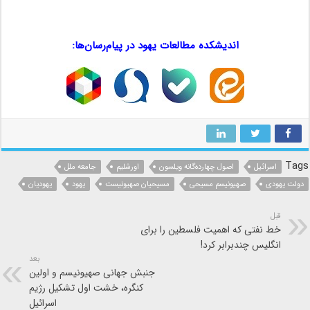
اصول چهارده‌گانه ویلسون
اندیشکده مطالعات یهود در پیام‌رسان‌ها:
…
…
…
Tags
اسرائیل
اصول چهارده‌گانه ویلسون
اورشلیم
جامعه ملل
دولت یهودی
صهیونیسم مسیحی
مسیحیان صهیونیست
یهود
یهودیان
قبل
خط نفتی که اهمیت فلسطین را برای
انگلیس چندبرابر کرد!
بعد
جنبش جهانی صهیونیسم و اولین
کنگره، خشت اول تشکیل رژیم
اسرائیل