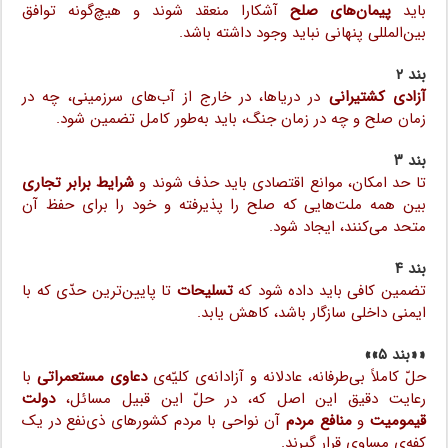
باید
پیمان‌های صلح
آشکارا منعقد شوند و هیچ‌گونه توافق
بین‌المللی پنهانی نباید وجود داشته باشد.
بند ۲
آزادی کشتیرانی
در دریاها، در خارج از آب‌های سرزمینی، چه در
زمان صلح و چه در زمان جنگ، باید به‌طور کامل تضمین شود.
بند ۳
تا حد امکان، موانع اقتصادی باید حذف شوند و
شرایط برابر تجاری
بین همه ملت‌هایی که صلح را پذیرفته و خود را برای حفظ آن
متحد می‌کنند، ایجاد شود.
بند ۴
تضمین کافی باید داده شود که
تسلیحات
تا پایین‌ترین حدّی که با
ایمنی داخلی سازگار باشد، کاهش یابد.
««بند ۵»»
حلّ کاملاً بی‌طرفانه، عادلانه و آزادانه‌‌ی کلیّه‌‌ی
دعاوی مستعمراتی
با
رعایت دقیق این اصل که، در حلّ این قبیل مسائل،
دولت
قیمومیت
و
منافع مردم
آن نواحی با مردم کشورهای ذی‌نفع در یک
کفه‌‌ی مساوی قرار گیرند.