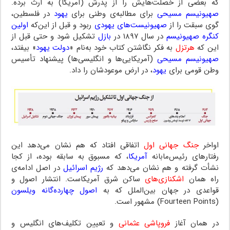
که بعضی از خصلت‌هایش را از پدرش (آمریکا) به ارث برده.
صهیونیسم مسیحی
برای مطالبه‌ی وطنی برای
یهود
در فلسطین،
گوی سبقت را از
صهیونیست‌های یهودی
ربود و قبل از این‌که
اولین
کنگره صهیونیسم
در سال ۱۸۹۷ در
بازل
تشکیل شود و حتی قبل از
این که
هرتزل
به فکر نگاشتن کتاب خود به‌نام «
دولت یهود
» بیفتد،
صهیونیسم مسیحی
(آمریکایی‌ها و انگلیسی‌ها) پیشنهاد تأسیس
وطن قومی ‌برای
یهود
، در ارض موعودشان را داد.
اواخر
جنگ جهانی اول
اتفاقی افتاد که هم نشان می‌دهد این
رفتارهای رئیس‌مابانه
آمریکا
، که مسبوق به سابقه بوده، از کجا
نشأت گرفته و هم نشان می‌دهد که
رژیم اسرائیل
در اصل ادامه‌ی
راه همان
اشکنازی‌های
ساکن شرق آمریکاست. انتشار اصول و
قواعدی در جهان بین‌الملل که به
اصول چهارده‌گانه ویلسون
(Fourteen Points) مشهور است.
در همان آغاز
فروپاشی عثمانی
و تعیین تکلیف‌های انگلیس و