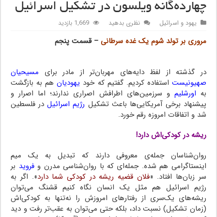
چهارده‌گانه ویلسون در تشکیل اسرائیل
یهود و اسرائیل
نظری بدهید
1,669 بازدید
مروری بر تولد شوم یک غده سرطانی
– قسمت پنجم
/ اصول
چهارده‌گانه ویلسون
در گذشته از لفظ دایه‌های مهربان‌تر از مادر برای
مسیحیان
صهیونیست
استفاده کردیم. گفتیم که خود
یهودیان
هم به بازگشت
به
اورشلیم
و سرزمین‌های اطرافش اصراری ندارند؛ اما اصرار و
پیشنهاد برخی آمریکایی‌ها باعث تشکیل
رژیم اسرائیل
در فلسطین
شد و اتفاقات امروزه رقم خورد.
ریشه در کودکی‌اش دارد!
روان‌شناسان جمله‌ی معروفی دارند که تبدیل به یک میم
اینستاگرامی ‌هم شده. جمله‌ای که با روان‌شناسی مدرن و
فروید
بر
سر زبان‌ها افتاد. «
فلان قضیه ریشه در کودکی شما دارد
». اگر به
رژیم اسرائیل هم مثل یک انسان نگاه کنیم قشنگ می‌توان
ریشه‌های یک‌سری از رفتارهای امروزش را نه‌تنها به کودکی‌اش
(زمان تشکیل) نسبت داد، بلکه حتی می‌توان به عقب‌تر رفت و دید