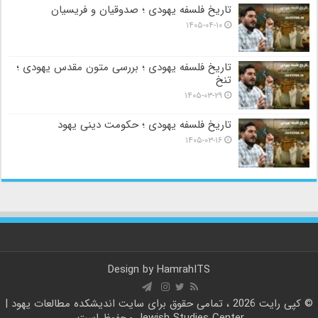
تاریخ فلسفه یهودی ؛ صدوقیان و فریسیان
۱۴۰۵-۰۴-۱۰
تاریخ فلسفه یهودی ؛ بررسی متون مقدس یهودی ؛
تنخ
۱۴۰۵-۰۳-۲۹
تاریخ فلسفه یهودی ؛ حکومت دینی یهود
۱۴۰۵-۰۳-۱۶
Design by
HamrahITS
© کپی رایت 2026 ، تمامی حقوق برای سایت
اندیشکده مطالعات یهود |
Jewish Studies Center
محفوظ است.