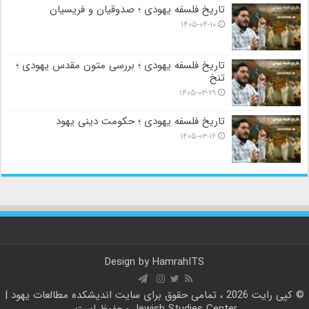
تاریخ فلسفه یهودی ؛ صدوقیان و فریسیان
۱۴۰۵-۰۴-۱۰
تاریخ فلسفه یهودی ؛ بررسی متون مقدس یهودی ؛
تنخ
۱۴۰۵-۰۳-۲۹
تاریخ فلسفه یهودی ؛ حکومت دینی یهود
۱۴۰۵-۰۳-۱۶
Design by
HamrahITS
© کپی رایت 2026 ، تمامی حقوق برای سایت
اندیشکده مطالعات یهود |
Jewish Studies Center
محفوظ است.