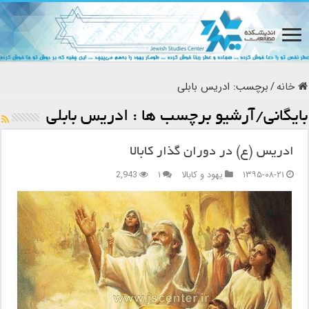
خانه
/
برچسب:
ادریس بابلی
بایگانی/آرشیو برچسب ها :
ادریس بابلی
ادریس (ع) در دوران گذار کابالا
۱۳۹۵-۰۸-۲۱
یهود و کابالا
۱
2,943