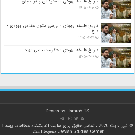
تاریخ فلسفه یهودی ؛ صدوقیان و فریسیان
۱۴۰۵-۰۴-۱۰
تاریخ فلسفه یهودی ؛ بررسی متون مقدس یهودی ؛
تنخ
۱۴۰۵-۰۳-۲۹
تاریخ فلسفه یهودی ؛ حکومت دینی یهود
۱۴۰۵-۰۳-۱۶
Design by
HamrahITS
© کپی رایت 2026 ، تمامی حقوق برای سایت
اندیشکده مطالعات یهود |
Jewish Studies Center
محفوظ است.