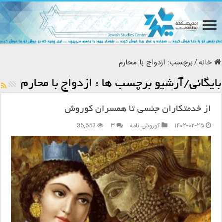
خانه
/
برچسب:
ازدواج با محارم
بایگانی/آرشیو برچسب ها :
ازدواج با محارم
از خدمتکاران جنسی تا همسران کوروش
۱۴۰۲-۰۲-۲۵
کوروش نامه
۳
36,653