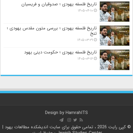
تاریخ فلسفه یهودی ؛ صدوقیان و فریسیان
۱۴۰۵-۰۴-۱۰
تاریخ فلسفه یهودی ؛ بررسی متون مقدس یهودی ؛
تنخ
۱۴۰۵-۰۳-۲۹
تاریخ فلسفه یهودی ؛ حکومت دینی یهود
۱۴۰۵-۰۳-۱۶
Design by
HamrahITS
© کپی رایت 2026 ، تمامی حقوق برای سایت
اندیشکده مطالعات یهود |
Jewish Studies Center
محفوظ است.