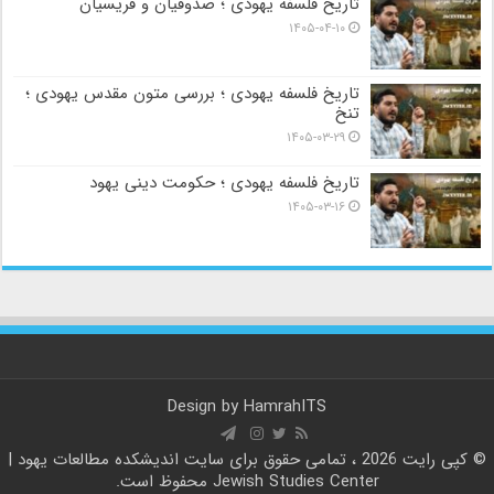
تاریخ فلسفه یهودی ؛ صدوقیان و فریسیان
۱۴۰۵-۰۴-۱۰
تاریخ فلسفه یهودی ؛ بررسی متون مقدس یهودی ؛
تنخ
۱۴۰۵-۰۳-۲۹
تاریخ فلسفه یهودی ؛ حکومت دینی یهود
۱۴۰۵-۰۳-۱۶
Design by
HamrahITS
© کپی رایت 2026 ، تمامی حقوق برای سایت
اندیشکده مطالعات یهود |
Jewish Studies Center
محفوظ است.