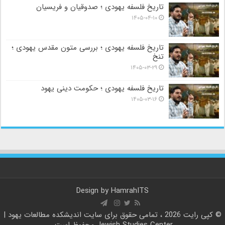
تاریخ فلسفه یهودی ؛ صدوقیان و فریسیان
۱۴۰۵-۰۴-۱۰
تاریخ فلسفه یهودی ؛ بررسی متون مقدس یهودی ؛
تنخ
۱۴۰۵-۰۳-۲۹
تاریخ فلسفه یهودی ؛ حکومت دینی یهود
۱۴۰۵-۰۳-۱۶
Design by
HamrahITS
© کپی رایت 2026 ، تمامی حقوق برای سایت
اندیشکده مطالعات یهود |
Jewish Studies Center
محفوظ است.