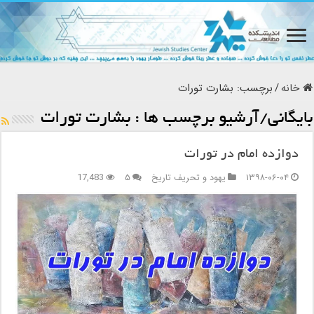
خانه
/
برچسب:
بشارت تورات
بایگانی/آرشیو برچسب ها :
بشارت تورات
دوازده امام در تورات
۱۳۹۸-۰۶-۰۴
یهود و تحریف تاریخ
۵
17,483