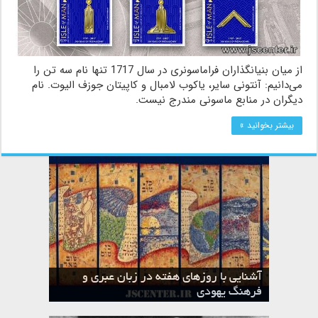
از میان بنیانگذاران فراماسونری در سال 1717 تنها نام سه تن را
می‌دانیم: آنتونی سایر، یاکوب لامبال و کاپیتان جوزف الیوت. نام
دیگران در منابع ماسونی مندرج نیست.
بیشتر بخوانید »
آشنایی با روزهای هفته در زبان عبری و
تقویم عبری
فرهنگ یهودی
ماه الول در تقویم عبری و میراث یهود
ماه طوت در تقویم عبری و میراث یهود
ماه شواط در تقویم عبری و میراث یهود
ماه نیسان در تقویم عبری و میراث یهود
ماه تیشری در تقویم عبری و میراث یهود
ماه حشوان در تقویم عبری و میراث یهود