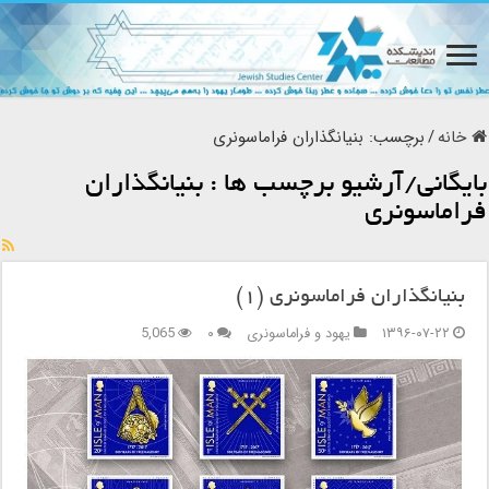
خانه
/
برچسب:
بنیانگذاران فراماسونری
بایگانی/آرشیو برچسب ها :
بنیانگذاران
فراماسونری
بنیانگذاران فراماسونری (۱)
۱۳۹۶-۰۷-۲۲
یهود و فراماسونری
۰
5,065