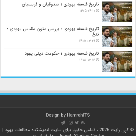
تاریخ فلسفه یهودی ؛ صدوقیان و فریسیان
۱۴۰۵-۰۴-۱۰
تاریخ فلسفه یهودی ؛ بررسی متون مقدس یهودی ؛
تنخ
۱۴۰۵-۰۳-۲۹
تاریخ فلسفه یهودی ؛ حکومت دینی یهود
۱۴۰۵-۰۳-۱۶
Design by
HamrahITS
© کپی رایت 2026 ، تمامی حقوق برای سایت
اندیشکده مطالعات یهود |
Jewish Studies Center
محفوظ است.