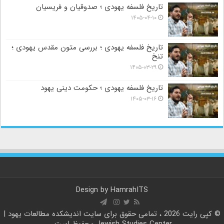
تاریخ فلسفه یهودی ؛ صدوقیان و فریسیان
۱۴۰۵-۰۴-۱۰
تاریخ فلسفه یهودی ؛ بررسی متون مقدس یهودی ؛
تنخ
۱۴۰۵-۰۳-۲۹
تاریخ فلسفه یهودی ؛ حکومت دینی یهود
۱۴۰۵-۰۳-۱۶
Design by
HamrahITS
© کپی رایت 2026 ، تمامی حقوق برای سایت
اندیشکده مطالعات یهود |
Jewish Studies Center
محفوظ است.