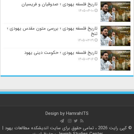
تاریخ فلسفه یهودی ؛ صدوقیان و فریسیان
۱۴۰۵-۰۴-۱۰
تاریخ فلسفه یهودی ؛ بررسی متون مقدس یهودی ؛
تنخ
۱۴۰۵-۰۳-۲۹
تاریخ فلسفه یهودی ؛ حکومت دینی یهود
۱۴۰۵-۰۳-۱۶
Design by
HamrahITS
© کپی رایت 2026 ، تمامی حقوق برای سایت
اندیشکده مطالعات یهود |
Jewish Studies Center
محفوظ است.