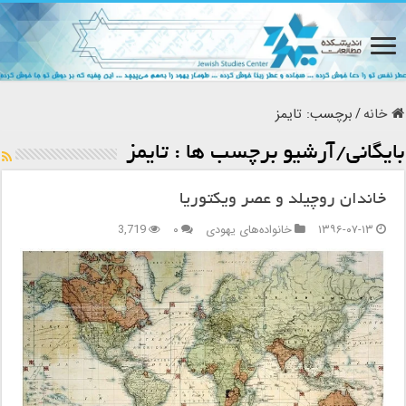
خانه
/
برچسب:
تایمز
بایگانی/آرشیو برچسب ها :
تایمز
خاندان روچیلد و عصر ویکتوریا
۱۳۹۶-۰۷-۱۳
خانواده‌های یهودی
۰
3,719