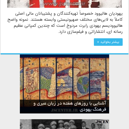
یهودیان هالیوود خصوصاً تهیه‌کنندگان و پشتیبانان مالی اصلی
کاملاً به لابی‌های مختلف صهیونیستی وابسته هستند. نمونه واضح
هالیوودیسم یهودی رابرت مردوخ است که چندین کمپانی عظیم
رسانه ای، انتشاراتی و فیلم‌سازی دارد.
بیشتر بخوانید »
آشنایی با روزهای هفته در زبان عبری و
تقویم عبری
فرهنگ یهودی
ماه الول در تقویم عبری و میراث یهود
ماه طوت در تقویم عبری و میراث یهود
ماه شواط در تقویم عبری و میراث یهود
ماه نیسان در تقویم عبری و میراث یهود
ماه تیشری در تقویم عبری و میراث یهود
ماه حشوان در تقویم عبری و میراث یهود