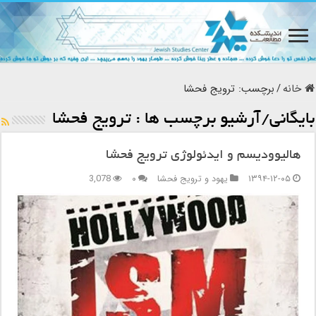
خانه
/
برچسب:
ترویج فحشا
بایگانی/آرشیو برچسب ها :
ترویج فحشا
هالیوودیسم و ایدئولوژی ترویج فحشا
۱۳۹۴-۱۲-۰۵
یهود و ترویج فحشا
۰
3,078