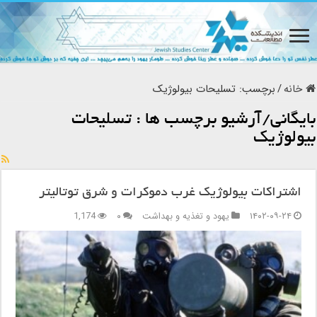
خانه
/
برچسب:
تسلیحات بیولوژیک
بایگانی/آرشیو برچسب ها :
تسلیحات
بیولوژیک
اشتراکات بیولوژیک غرب دموکرات و شرق توتالیتر
۱۴۰۲-۰۹-۲۴
یهود و تغذیه و بهداشت
۰
1,174