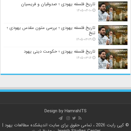
تاریخ فلسفه یهودی ؛ صدوقیان و فریسیان
۱۴۰۵-۰۴-۱۰
تاریخ فلسفه یهودی ؛ بررسی متون مقدس یهودی ؛
تنخ
۱۴۰۵-۰۳-۲۹
تاریخ فلسفه یهودی ؛ حکومت دینی یهود
۱۴۰۵-۰۳-۱۶
Design by
HamrahITS
© کپی رایت 2026 ، تمامی حقوق برای سایت
اندیشکده مطالعات یهود |
Jewish Studies Center
محفوظ است.