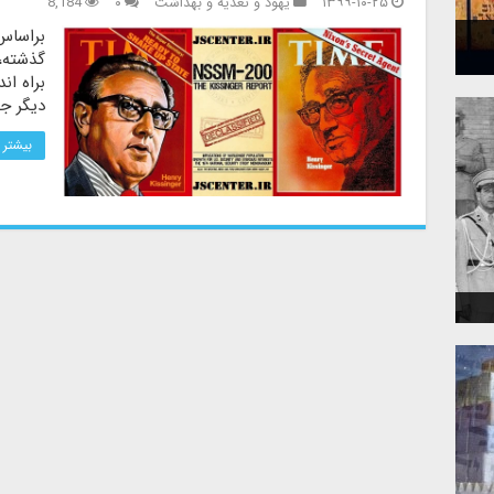
۱۳۹۹-۱۰-۲۵
یهود و تغذیه و بهداشت
۰
8,184
براساس
گذشته،
براه ا
دیگر جب
بیشتر 