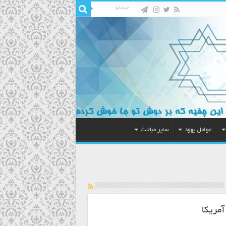
عوامل یهود
سایر مباحث