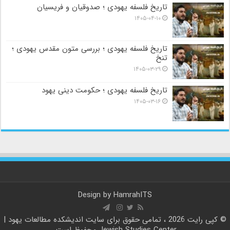
تاریخ فلسفه یهودی ؛ صدوقیان و فریسیان
۱۴۰۵-۰۴-۱۰
تاریخ فلسفه یهودی ؛ بررسی متون مقدس یهودی ؛
تنخ
۱۴۰۵-۰۳-۲۹
تاریخ فلسفه یهودی ؛ حکومت دینی یهود
۱۴۰۵-۰۳-۱۶
Design by
HamrahITS
© کپی رایت 2026 ، تمامی حقوق برای سایت
اندیشکده مطالعات یهود |
Jewish Studies Center
محفوظ است.