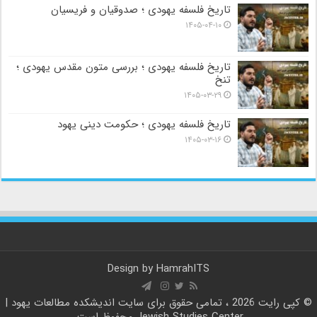
تاریخ فلسفه یهودی ؛ صدوقیان و فریسیان
۱۴۰۵-۰۴-۱۰
تاریخ فلسفه یهودی ؛ بررسی متون مقدس یهودی ؛
تنخ
۱۴۰۵-۰۳-۲۹
تاریخ فلسفه یهودی ؛ حکومت دینی یهود
۱۴۰۵-۰۳-۱۶
Design by
HamrahITS
© کپی رایت 2026 ، تمامی حقوق برای سایت
اندیشکده مطالعات یهود |
Jewish Studies Center
محفوظ است.