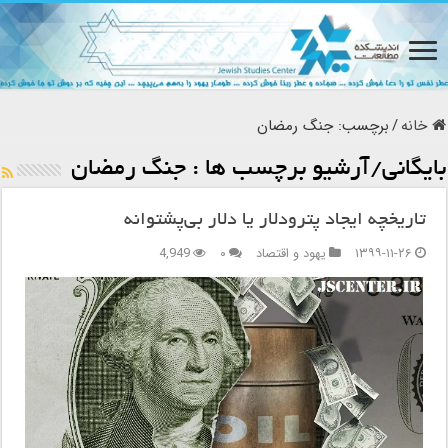
خانه
/
برچسب:
جنگ رمضان
بایگانی/آرشیو برچسب ها :
جنگ رمضان
تاریخچه ایجاد پترودلار یا دلار بی‌پشتوانه
۱۳۹۹-۱۱-۲۶
یهود و اقتصاد
۰
4,949