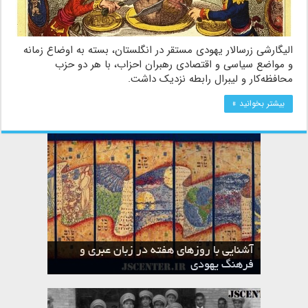
الیگارشی زرسالار یهودی مستقر در انگلستان، بسته به اوضاع زمانه
و مواضع سیاسی و اقتصادی رهبران احزاب، با هر دو حزب
محافظه‌کار و لیبرال رابطه نزدیک داشت.
بیشتر بخوانید »
آشنایی با روزهای هفته در زبان عبری و
تقویم عبری
فرهنگ یهودی
ماه الول در تقویم عبری و میراث یهود
ماه طوت در تقویم عبری و میراث یهود
ماه شواط در تقویم عبری و میراث یهود
ماه نیسان در تقویم عبری و میراث یهود
ماه تیشری در تقویم عبری و میراث یهود
ماه حشوان در تقویم عبری و میراث یهود