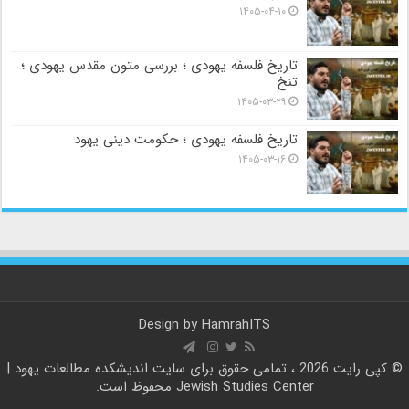
۱۴۰۵-۰۴-۱۰
تاریخ فلسفه یهودی ؛ بررسی متون مقدس یهودی ؛
تنخ
۱۴۰۵-۰۳-۲۹
تاریخ فلسفه یهودی ؛ حکومت دینی یهود
۱۴۰۵-۰۳-۱۶
Design by
HamrahITS
© کپی رایت 2026 ، تمامی حقوق برای سایت
اندیشکده مطالعات یهود |
Jewish Studies Center
محفوظ است.