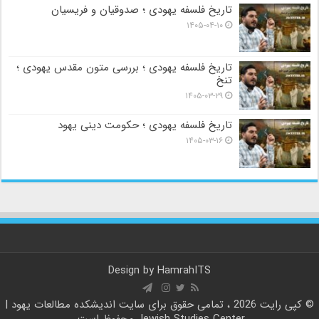
تاریخ فلسفه یهودی ؛ صدوقیان و فریسیان
۱۴۰۵-۰۴-۱۰
تاریخ فلسفه یهودی ؛ بررسی متون مقدس یهودی ؛
تنخ
۱۴۰۵-۰۳-۲۹
تاریخ فلسفه یهودی ؛ حکومت دینی یهود
۱۴۰۵-۰۳-۱۶
Design by
HamrahITS
© کپی رایت 2026 ، تمامی حقوق برای سایت
اندیشکده مطالعات یهود |
Jewish Studies Center
محفوظ است.