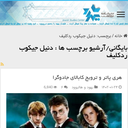
خانه
/
برچسب:
دنیل جیکوب ردکلیف
بایگانی/آرشیو برچسب ها :
دنیل جیکوب
ردکلیف
هری پاتر و ترویج کابالای جادوگرا
۱۴۰۲-۰۱-۲۴
یهود و هالیوود
۶
6,840