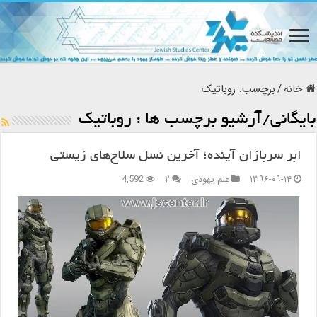
خانه
/
برچسب:
روباتیک
بایگانی/آرشیو برچسب ها :
روباتیک
ابر سربازان آینده؛ آخرین نسل سلاح‌های زیستی
۱۳۹۶-۰۹-۱۴
علم یهودی
۲
4,592