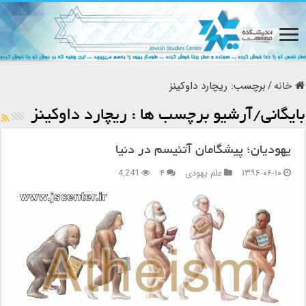
خانه
/
برچسب:
ریچارد داوکینز
بایگانی/آرشیو برچسب ها :
ریچارد داوکینز
یهودیان؛ پیشگامان آتئیسم در دنیا
۱۳۹۶-۰۶-۱۰
علم یهودی
۴
4,241