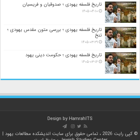
تاریخ فلسفه یهودی ؛ صدوقیان و فریسیان
۱۴۰۵-۰۴-۱۰
تاریخ فلسفه یهودی ؛ بررسی متون مقدس یهودی ؛
تنخ
۱۴۰۵-۰۳-۲۹
تاریخ فلسفه یهودی ؛ حکومت دینی یهود
۱۴۰۵-۰۳-۱۶
Design by
HamrahITS
© کپی رایت 2026 ، تمامی حقوق برای سایت
اندیشکده مطالعات یهود |
Jewish Studies Center
محفوظ است.