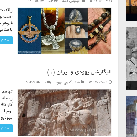
۱۳۹۷-۰۷-۱۴
کوروش نامه
۵۴
44,150
واقعیت
است و 
فروهر 
باستانی
بیشتر 
الیگارشی یهودی و ایران (۱)
۱۳۹۵-۰۴-۰۹
شکل‌گیری یهود
۰
5,462
تهاجم ر
وسیله 
کاراکال
روم این
یهودی 
بیشتر 