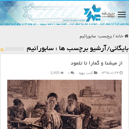
خانه
/
برچسب:
سابورائیم
بایگانی/آرشیو برچسب ها :
سابورائیم
از میشنا و گمارا تا تلمود
۱۳۹۵-۰۱-۲۴
کتب یهود
۰
3,955