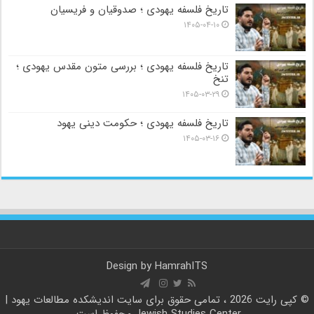
تاریخ فلسفه یهودی ؛ صدوقیان و فریسیان
۱۴۰۵-۰۴-۱۰
تاریخ فلسفه یهودی ؛ بررسی متون مقدس یهودی ؛
تنخ
۱۴۰۵-۰۳-۲۹
تاریخ فلسفه یهودی ؛ حکومت دینی یهود
۱۴۰۵-۰۳-۱۶
Design by
HamrahITS
© کپی رایت 2026 ، تمامی حقوق برای سایت
اندیشکده مطالعات یهود |
Jewish Studies Center
محفوظ است.