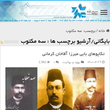
خانه
/
برچسب:
سه مکتوب
بایگانی/آرشیو برچسب ها :
سه مکتوب
تکاپوهای بابی میرزا آقاخان کرمانی
۱۴۰۱-۰۴-۲۹
یهود و بهائیت
۰
2,962