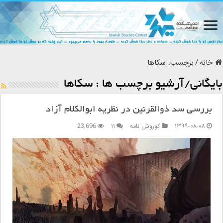
خانه
/
برچسب:
سکاها
بایگانی/آرشیو برچسب ها :
سکاها
بررسی سد ذوالقرنین در نظریه ابوالکلام آزاد
۱۳۹۹-۰۸-۰۸
کوروش نامه
۱۱
23,696