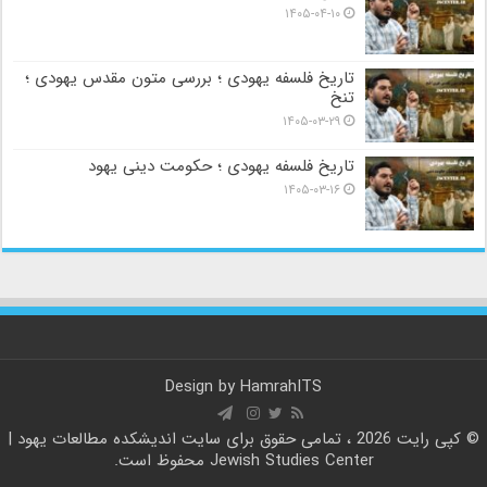
۱۴۰۵-۰۴-۱۰
تاریخ فلسفه یهودی ؛ بررسی متون مقدس یهودی ؛
تنخ
۱۴۰۵-۰۳-۲۹
تاریخ فلسفه یهودی ؛ حکومت دینی یهود
۱۴۰۵-۰۳-۱۶
Design by
HamrahITS
© کپی رایت 2026 ، تمامی حقوق برای سایت
اندیشکده مطالعات یهود |
Jewish Studies Center
محفوظ است.