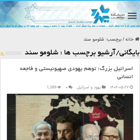
خانه
/
برچسب:
شلومو سند
بایگانی/آرشیو برچسب ها :
شلومو سند
اسرائیل بزرگ؛ توهم یهودی صهیونیستی و فاجعه
انسانی
۱۴۰۴-۰۵-۲۷
یهود و اسرائیل
۰
1,389