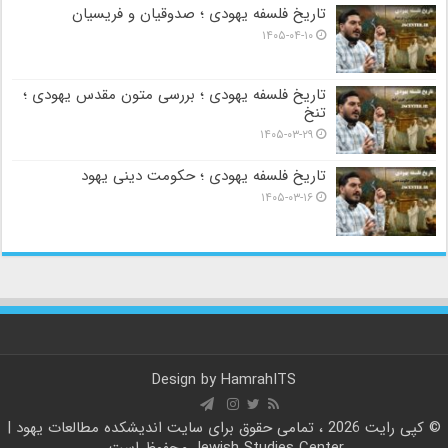
تاریخ فلسفه یهودی ؛ صدوقیان و فریسیان
۱۴۰۵-۰۴-۱۰
تاریخ فلسفه یهودی ؛ بررسی متون مقدس یهودی ؛
تنخ
۱۴۰۵-۰۳-۲۹
تاریخ فلسفه یهودی ؛ حکومت دینی یهود
۱۴۰۵-۰۳-۱۶
Design by
HamrahITS
© کپی رایت 2026 ، تمامی حقوق برای سایت
اندیشکده مطالعات یهود |
Jewish Studies Center
محفوظ است.