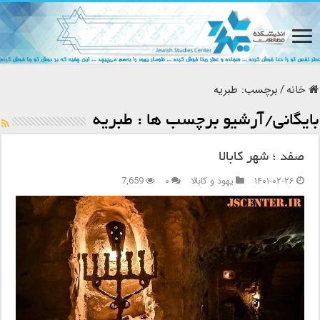
خانه
/
برچسب:
طبریه
بایگانی/آرشیو برچسب ها :
طبریه
صفد ؛ شهر کابالا
۱۴۰۱-۰۲-۲۶
یهود و کابالا
۰
7,659