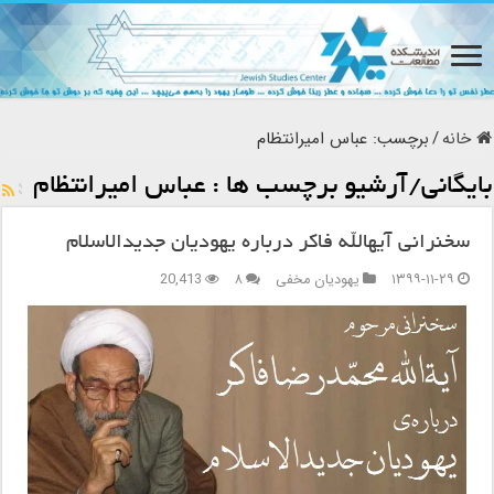
خانه
/
برچسب:
عباس امیرانتظام
بایگانی/آرشیو برچسب ها :
عباس امیرانتظام
سخنرانی آیهالله فاکر درباره یهودیان جدیدالاسلام
۱۳۹۹-۱۱-۲۹
یهودیان مخفی
۸
20,413