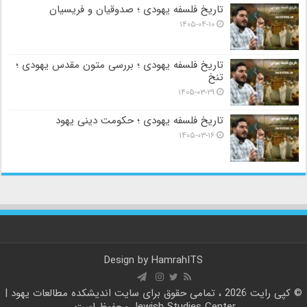
تاریخ فلسفه یهودی ؛ صدوقیان و فریسیان
۱۴۰۵-۰۴-۱۰
تاریخ فلسفه یهودی ؛ بررسی متون مقدس یهودی ؛
تنخ
۱۴۰۵-۰۳-۲۹
تاریخ فلسفه یهودی ؛ حکومت دینی یهود
۱۴۰۵-۰۳-۱۶
Design by
HamrahITS
© کپی رایت 2026 ، تمامی حقوق برای سایت
اندیشکده مطالعات یهود |
Jewish Studies Center
محفوظ است.