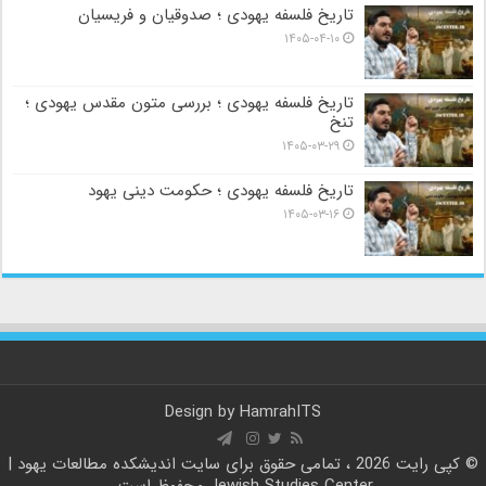
تاریخ فلسفه یهودی ؛ صدوقیان و فریسیان
۱۴۰۵-۰۴-۱۰
تاریخ فلسفه یهودی ؛ بررسی متون مقدس یهودی ؛
تنخ
۱۴۰۵-۰۳-۲۹
تاریخ فلسفه یهودی ؛ حکومت دینی یهود
۱۴۰۵-۰۳-۱۶
Design by
HamrahITS
© کپی رایت 2026 ، تمامی حقوق برای سایت
اندیشکده مطالعات یهود |
Jewish Studies Center
محفوظ است.