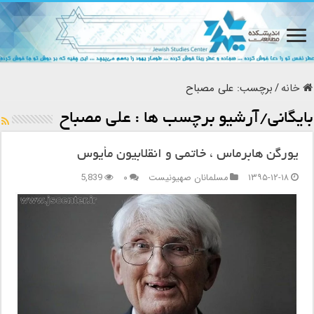
خانه
/
برچسب:
علی مصباح
بایگانی/آرشیو برچسب ها :
علی مصباح
یورگن هابرماس ، خاتمی و انقلابیون مأیوس
۱۳۹۵-۱۲-۱۸
مسلمانان صهیونیست
۰
5,839