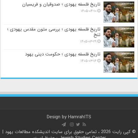
تاریخ فلسفه یهودی ؛ صدوقیان و فریسیان
۱۴۰۵-۰۴-۱۰
تاریخ فلسفه یهودی ؛ بررسی متون مقدس یهودی ؛
تنخ
۱۴۰۵-۰۳-۲۹
تاریخ فلسفه یهودی ؛ حکومت دینی یهود
۱۴۰۵-۰۳-۱۶
Design by
HamrahITS
© کپی رایت 2026 ، تمامی حقوق برای سایت
اندیشکده مطالعات یهود |
Jewish Studies Center
محفوظ است.