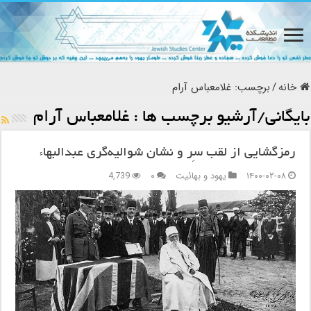
خانه
/
برچسب:
غلامعباس آرام
بایگانی/آرشیو برچسب ها :
غلامعباس آرام
رمزگشایی از لقب سِر و نشان شوالیه‌گری عبدالبهاء
۱۴۰۰-۰۲-۰۸
یهود و بهائیت
۰
4,739