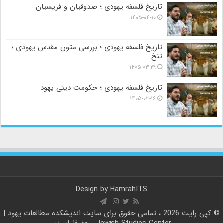
تاریخ فلسفه یهودی ؛ صدوقیان و فریسیان
۱۴۰۵-۰۴-۱۰
تاریخ فلسفه یهودی ؛ بررسی متون مقدس یهودی ؛
تنخ
۱۴۰۵-۰۳-۲۹
تاریخ فلسفه یهودی ؛ حکومت دینی یهود
۱۴۰۵-۰۳-۱۶
Design by
HamrahITS
© کپی رایت 2026 ، تمامی حقوق برای سایت
اندیشکده مطالعات یهود |
Jewish Studies Center
محفوظ است.