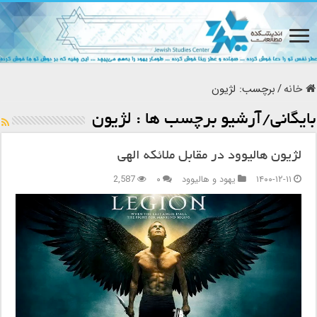
خانه
/
برچسب:
لژیون
بایگانی/آرشیو برچسب ها :
لژیون
لژیون هالیوود در مقابل ملائکه الهی
۱۴۰۰-۱۲-۱۱
یهود و هالیوود
۰
2,587