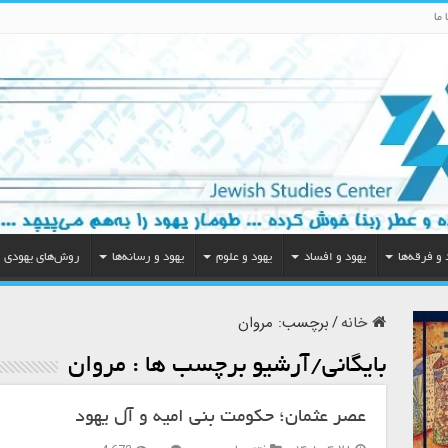
 ما
 و فرقه‌ها
یهود و افساد
یهود و علوم
یهود و رسانه‌ها
روش‌های یهودی
خانه
/
برچسب:
مروان
بایگانی/آرشیو برچسب ها :
مروان
عصر عثمان؛ حکومت بنی امیه و آل یهود