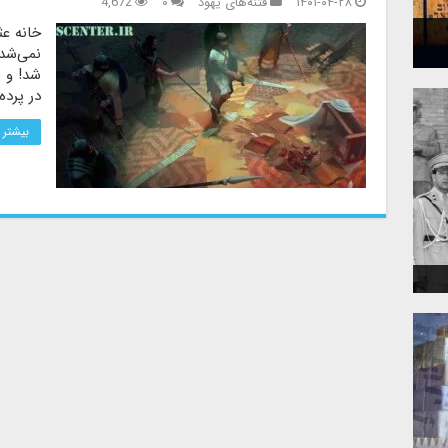
۱۴۰۱-۰۴-۲۸
فتنه‌های یهود
۰
4,672
خانه عث
نمی‌شد،
شد! و ا
در پرده
بیشتر 