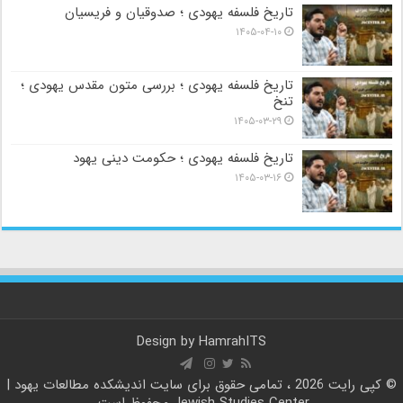
تاریخ فلسفه یهودی ؛ صدوقیان و فریسیان
۱۴۰۵-۰۴-۱۰
تاریخ فلسفه یهودی ؛ بررسی متون مقدس یهودی ؛
تنخ
۱۴۰۵-۰۳-۲۹
تاریخ فلسفه یهودی ؛ حکومت دینی یهود
۱۴۰۵-۰۳-۱۶
Design by
HamrahITS
© کپی رایت 2026 ، تمامی حقوق برای سایت
اندیشکده مطالعات یهود |
Jewish Studies Center
محفوظ است.