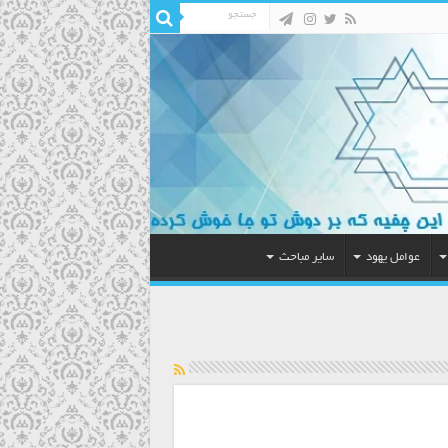
عوامل یهود
سایر مباحث