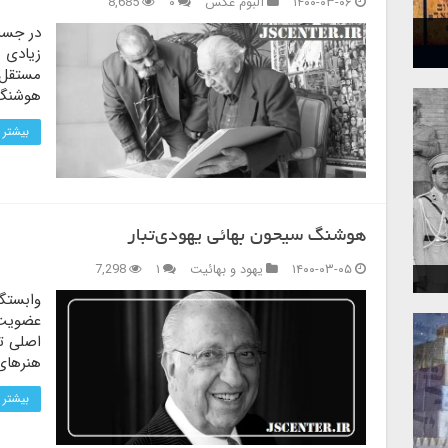
۱۴۰۰-۰۳-۰۶
آلبوم عکس
۰
8,685
در جست
زیادی 
مستقل 
هوشنگ
بیشتر 
هوشنگ سیحون بهائی یهودی‌تبار
۱۴۰۰-۰۳-۰۵
یهود و بهائیت
۱
7,298
وابستگ
عضویت د
اصلی ت
هنرهای 
بیشتر 