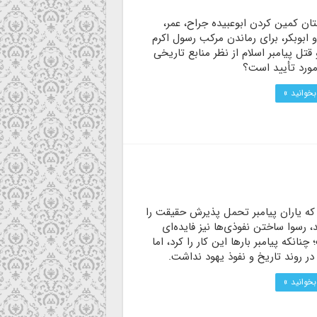
تان کمین کردن ابوعبیده جراح، عمر،
 ابوبکر، برای رماندن مرکب رسول اکرم
تل پیامبر اسلام از نظر منابع تاریخی
مورد تأیید است؟
بخوانید »
 که یاران پیامبر تحمل پذیرش حقیقت را
، رسوا ساختن نفوذی‌ها نیز فایده‌ای
چنانکه پیامبر بارها این کار را کرد، اما
در روند تاریخ و نفوذ یهود نداشت.
بخوانید »