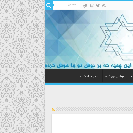
عوامل یهود
سایر مباحث