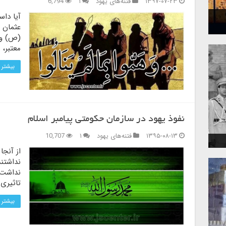
۱۳۹۷-۰۷-۲۳
فتنه‌های یهود
۱
6,794
آیا داس
عثمان و
(ص) و ق
معتبر، 
بیشتر 
نفوذ یهود در سازمان حکومتی پیامبر اسلام
۱۳۹۵-۰۸-۱۳
فتنه‌های یهود
۱
10,707
از آنجا
نداشتند
نداشت؛ 
تاثیری 
بیشتر 