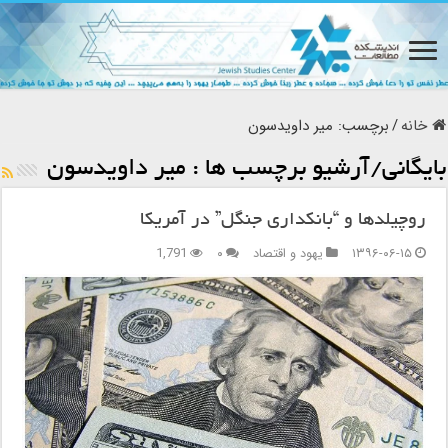
خانه
/
برچسب:
میر داویدسون
بایگانی/آرشیو برچسب ها :
میر داویدسون
روچیلدها و “بانکداری جنگل” در آمریکا
۱۳۹۶-۰۶-۱۵
یهود و اقتصاد
۰
1,791