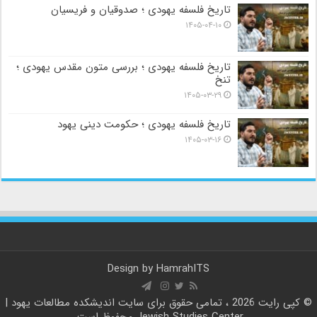
تاریخ فلسفه یهودی ؛ صدوقیان و فریسیان
۱۴۰۵-۰۴-۱۰
تاریخ فلسفه یهودی ؛ بررسی متون مقدس یهودی ؛
تنخ
۱۴۰۵-۰۳-۲۹
تاریخ فلسفه یهودی ؛ حکومت دینی یهود
۱۴۰۵-۰۳-۱۶
Design by
HamrahITS
© کپی رایت 2026 ، تمامی حقوق برای سایت
اندیشکده مطالعات یهود |
Jewish Studies Center
محفوظ است.