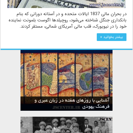
در بحران مالی 1837 ایالات متحده و در آستانه دورانی که بنام
بانکداری جنگل شناخته می‌شود، روچیلدها اگوست بلمونت نماینده
خود را در نیویورک، قلب مالی آمریکای شمالی، مستقر کردند.
بیشتر بخوانید »
آشنایی با روزهای هفته در زبان عبری و
تقویم عبری
فرهنگ یهودی
ماه الول در تقویم عبری و میراث یهود
ماه طوت در تقویم عبری و میراث یهود
ماه شواط در تقویم عبری و میراث یهود
ماه نیسان در تقویم عبری و میراث یهود
ماه تیشری در تقویم عبری و میراث یهود
ماه حشوان در تقویم عبری و میراث یهود