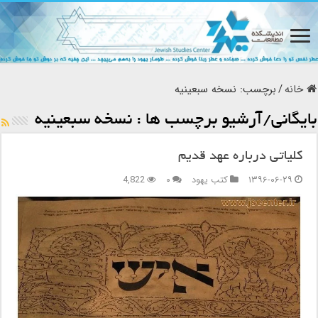
خانه
/
برچسب:
نسخه سبعینیه
بایگانی/آرشیو برچسب ها :
نسخه سبعینیه
کلیاتی درباره عهد قدیم
۱۳۹۶-۰۶-۲۹
کتب یهود
۰
4,822