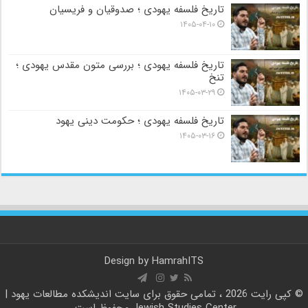
تاریخ فلسفه یهودی ؛ صدوقیان و فریسیان
۱۴۰۵-۰۴-۱۰
تاریخ فلسفه یهودی ؛ بررسی متون مقدس یهودی ؛
تنخ
۱۴۰۵-۰۳-۲۹
تاریخ فلسفه یهودی ؛ حکومت دینی یهود
۱۴۰۵-۰۳-۱۶
Design by
HamrahITS
© کپی رایت 2026 ، تمامی حقوق برای سایت
اندیشکده مطالعات یهود |
Jewish Studies Center
محفوظ است.