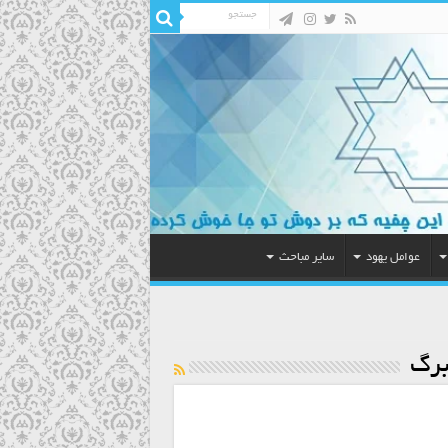
عوامل یهود
سایر مباحث
برگ