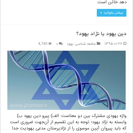
دهد خائن است.
بیشتر بخوانید »
دین یهود یا نژاد یهود؟
۱۳۹۵-۰۱-۲۶
جامعه شناسی یهود
۰
4,745
واژه یهودی مشترک بین دو معناست: الف) پیرو دین یهود ب)
وابسته به نژاد یهود؛ توجه به این تقسیم از آن‌جهت ضروری است
که باید پیروان آیین موسوی را از نژادپرستان مدعی یهودیت جدا