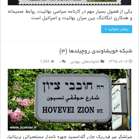
یکی از فصول بسیار مهم در کارنامه سیاسی بهائیت، روابط صمیمانه
و همکاری تنگاتنگ بین سران بهائيت و اسرائيل است.
بیشتر بخوانید »
شبکه خویشاوندی روچیلدها (۳)
۱۳۹۵-۰۷-۰۴
خانواده‌های یهودی
۰
1,953
سرلشکر سِر فردریک جان گلداسمید چهره نامدار مستعمراتی بریتانیا،