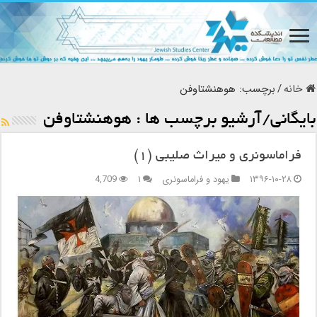
خانه
/
برچسب:
هوهنشتاوفن
بایگانی/آرشیو برچسب ها :
هوهنشتاوفن
فراماسونری و میراث صلیبی (۱)
۱۳۹۶-۱۰-۲۸
یهود و فراماسونری
۱
4,709