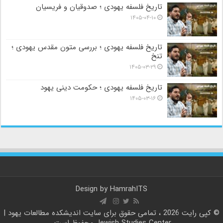
تاریخ فلسفه یهودی ؛ صدوقیان و فریسیان
۱۴۰۵-۰۴-۱۰
تاریخ فلسفه یهودی ؛ بررسی متون مقدس یهودی ؛
تنخ
۱۴۰۵-۰۳-۲۹
تاریخ فلسفه یهودی ؛ حکومت دینی یهود
۱۴۰۵-۰۳-۱۶
Design by
HamrahITS
© کپی رایت 2026 ، تمامی حقوق برای سایت
اندیشکده مطالعات یهود |
Jewish Studies Center
محفوظ است.