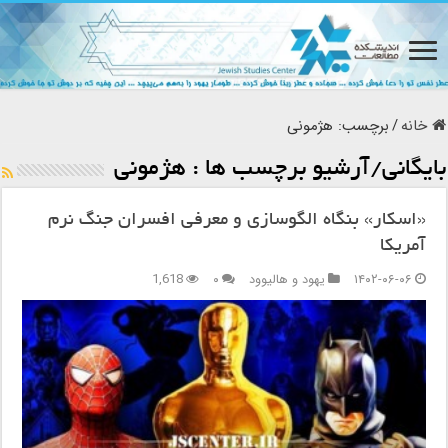
خانه
/
برچسب:
هژمونی
بایگانی/آرشیو برچسب ها :
هژمونی
«اسکار» بنگاه الگوسازی و معرفی افسران جنگ نرم
آمریکا
۱۴۰۲-۰۶-۰۶
یهود و هالیوود
۰
1,618