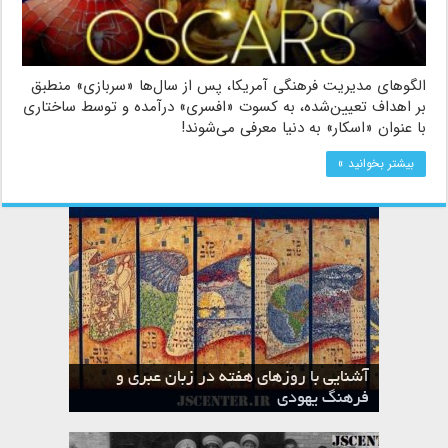
الگوهای مدیریت فرهنگی آمریکا، پس از سال‌ها «سربازی» منطبق
بر اهداف تعیین‌شده، به کسوت «افسری» درآمده و توسط ساختاری
با عنوان «اسکار» به دنیا معرفی ‌می‌شوند!
بیشتر بخوانید »
آشنایی با روزهای هفته در زبان عبری و
تقویم عبری
فرهنگ یهودی
ماه الول در تقویم عبری و میراث یهود
ماه طوت در تقویم عبری و میراث یهود
ماه شواط در تقویم عبری و میراث یهود
ماه نیسان در تقویم عبری و میراث یهود
ماه تیشری در تقویم عبری و میراث یهود
ماه حشوان در تقویم عبری و میراث یهود